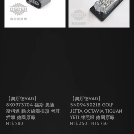
【奧斯德VAG】
【奧斯德VAG】
8K0973704 福斯 奧迪
5N0943021B GOLF
斯柯達 點火線圈插頭 考耳
JETTA OCTAVIA TIGUAN
插頭 德國原廠
YETI 牌照燈 德國原廠
Regular
NT$ 280
Regular
NT$ 350
-
NT$ 750
price
price