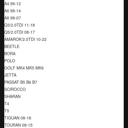
A4 99-12
A6 98-14
A8 98-07
Q3/2.0TDI 11-18
Q5/2.0TDI 08-17
AMAROK/2.0TDI 10-22
BEETLE 
BORA
POLO
GOLF MK4 MK5 MK6
JETTA 
PASSAT B5 B6 B7
SCIROCCO
SHARAN 
T4
T5
TIGUAN 08-18
TOURAN 08-15