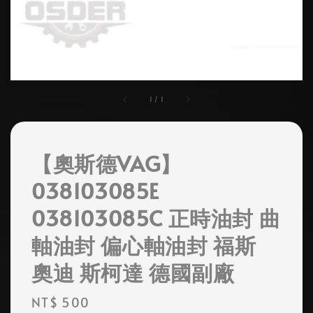
1
/
1
【奧斯德VAG】
038103085E
038103085C 正時油封 曲
軸油封 偏心軸油封 福斯
奧迪 斯柯達 德國副廠
Regular
NT$ 500