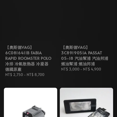
【奧斯德VAG】
【奧斯德VAG】
6C0816411B FABIA
3C8919051A PASSAT
RAPID ROOMSTER POLO
05-18 汽油幫浦 汽油邦浦
冷排 冷氣散熱器 冷凝器
燃油幫浦 燃油邦浦
德國原廠
Regular
NT$ 3,000
-
NT$ 4,900
Regular
NT$ 2,750
-
NT$ 8,700
price
price