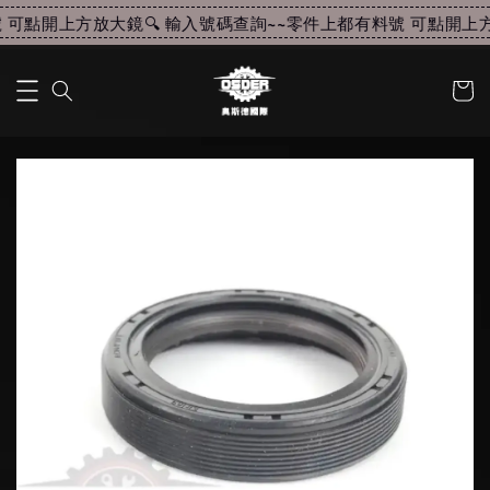
可點開上方放大鏡🔍 輸入號碼查詢~~
零件上都有料號 可點開上方放