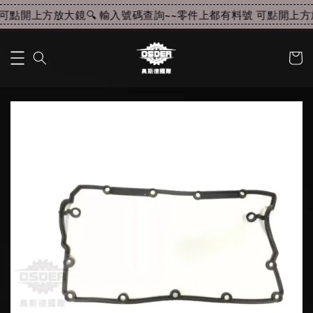
可點開上方放大鏡🔍 輸入號碼查詢~~
零件上都有料號 可點開上方放