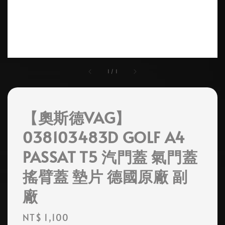
1
/
1
【奧斯德VAG】
038103483D GOLF A4
PASSAT T5 汽門蓋 氣門蓋
搖臂蓋 墊片 德國原廠 副
廠
Regular
NT$ 1,100