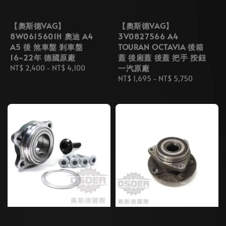
【奧斯德VAG】
【奧斯德VAG】
8W0615601H 奧迪 A4
3V0827566 A4
A5 後 煞車盤 剎車盤
TOURAN OCTAVIA 後箱
16~22年 德國原廠
蓋 後廂蓋 後蓋 把手 按鈕
一汽原廠
Regular
NT$ 2,400
-
NT$ 4,100
price
Regular
NT$ 1,695
-
NT$ 5,750
price