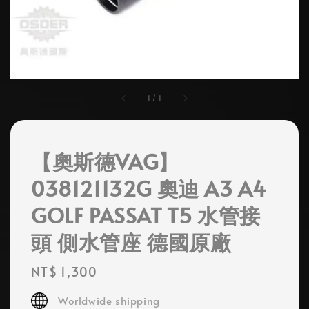
1
/
1
【奧斯德VAG】
038121132G 奧迪 A3 A4
GOLF PASSAT T5 水管接
頭 側水管座 德國原廠
Regular
NT$ 1,300
price
Worldwide shipping