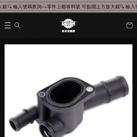
🔍 輸入號碼查詢~~
零件上都有料號 可點開上方放大鏡🔍 輸入號