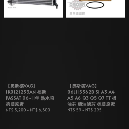
【奧斯德VAG】
【奧斯德VAG】
1K0121253AN 福斯
06L115562B S1 A3 A4
PASSAT 06~11年 熱水箱
A5 A6 Q3 Q5 Q7 TT 機
德國原廠
油芯 機油濾芯 德國原廠
Regular
NT$ 3,200
-
NT$ 6,500
Regular
NT$ 59
-
NT$ 295
price
price