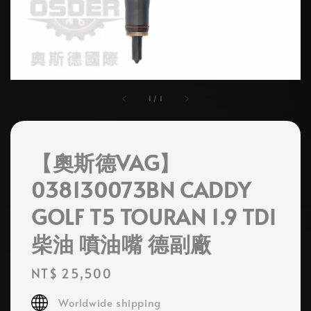
1
/
1
【奧斯德VAG】
038130073BN CADDY
GOLF T5 TOURAN 1.9 TDI
柴油 噴油嘴 德副廠
Regular
NT$ 25,500
price
Worldwide shipping