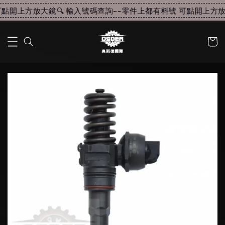
點開上方放大鏡🔍 輸入號碼查詢~~
零件上都有料號 可點開上方放大