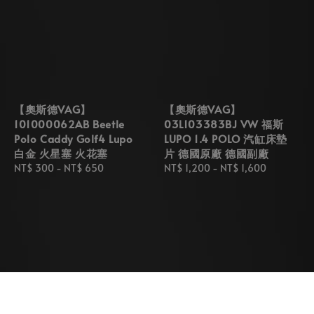
【奧斯德VAG】
【奧斯德VAG】
101000062AB Beetle
03L103383BJ VW 福斯
Polo Caddy Golf4 Lupo
LUPO 1.4 POLO 汽缸床墊
白金 火星塞 火花塞
片 德國原廠 德國副廠
Regular
NT$ 300
-
NT$ 650
Regular
NT$ 1,200
-
NT$ 1,600
price
price