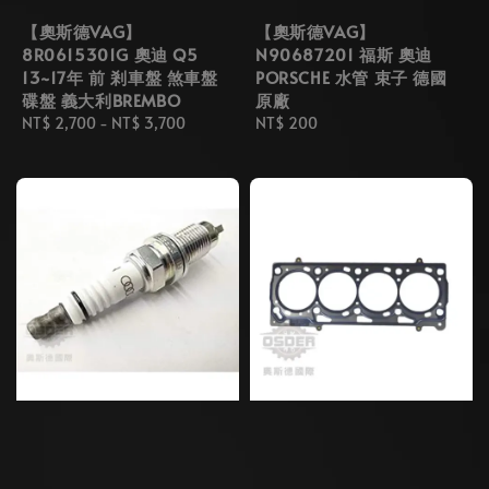
【奧斯德VAG】
【奧斯德VAG】
8R0615301G 奧迪 Q5
N90687201 福斯 奧迪
13~17年 前 剎車盤 煞車盤
PORSCHE 水管 束子 德國
碟盤 義大利BREMBO
原廠
Regular
NT$ 2,700
-
NT$ 3,700
Regular
NT$ 200
price
price