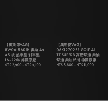
【奧斯德VAG】
【奧斯德VAG】
8W0615601H 奧迪 A4
06K127025E GOLF A1
A5 後 煞車盤 剎車盤
TT SUPERB 高壓幫浦 柴油
16~22年 德國原廠
幫浦 柴油邦浦 德國原廠
Regular
NT$ 2,400
-
NT$ 4,100
Regular
NT$ 5,800
-
NT$ 11,000
price
price