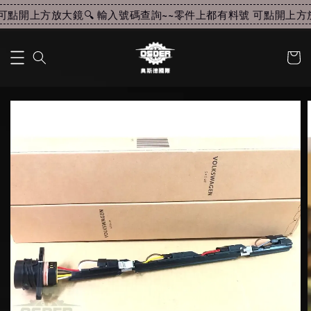
點開上方放大鏡🔍 輸入號碼查詢~~
零件上都有料號 可點開上方放大