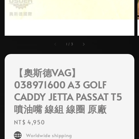
1
/
3
【奧斯德VAG】
038971600 A3 GOLF
CADDY JETTA PASSAT T5
噴油嘴 線組 線圈 原廠
Regular
NT$ 4,950
price
Worldwide shipping