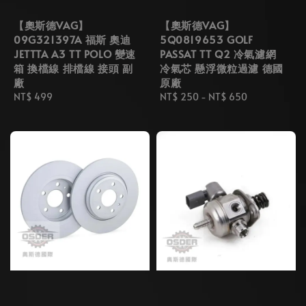
【奧斯德VAG】
【奧斯德VAG】
09G321397A 福斯 奧迪
5Q0819653 GOLF
JETTTA A3 TT POLO 變速
PASSAT TT Q2 冷氣濾網
箱 換檔線 排檔線 接頭 副
冷氣芯 懸浮微粒過濾 德國
廠
原廠
Regular
NT$ 499
Regular
NT$ 250
-
NT$ 650
price
price