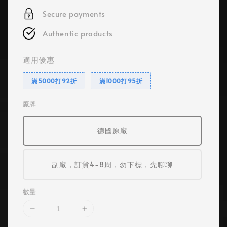
Secure payments
Authentic products
適用優惠
滿5000打92折
滿1000打95折
廠牌
德國原廠
副廠，訂貨4-8周，勿下標，先聊聊
數量