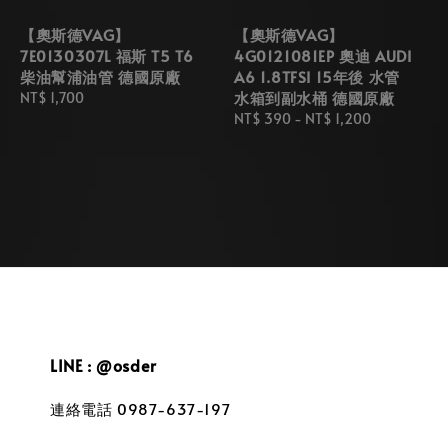
【奧斯德VAG】
【奧斯德VAG】
7E0130307L 福斯 T5 T6
4G0121081EP 奧迪 AUDI
柴油幫浦油管 德國原廠
A6 1.8TFSI 15年後 水管
水箱到副水桶 德國原廠
Regular
NT$ 1,700
price
Regular
NT$ 390
-
NT$ 1,200
price
LINE : @osder
連絡電話 0987-637-197