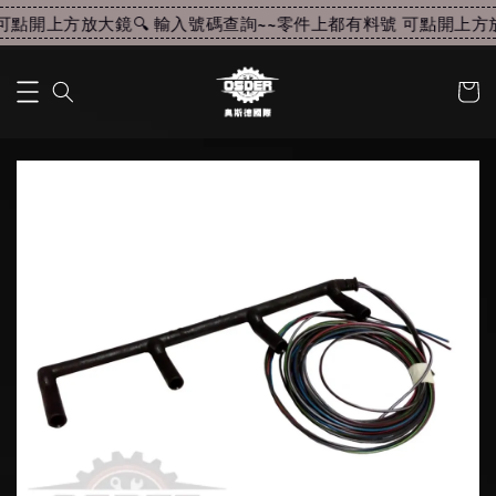
點開上方放大鏡🔍 輸入號碼查詢~~
零件上都有料號 可點開上方放