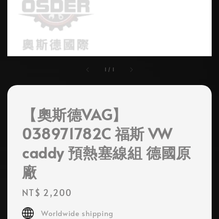
1
/
1
【奧斯德VAG】
038971782C 福斯 VW
caddy 預熱塞線組 德國原
廠
Regular
NT$ 2,200
price
Worldwide shipping