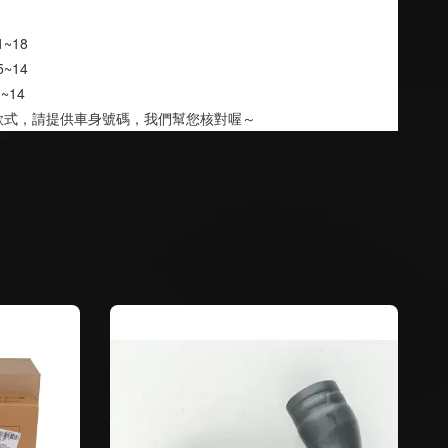
 11~18
 05~14
10~14
款式，請提供車身號碼，我們幫您核對喔～