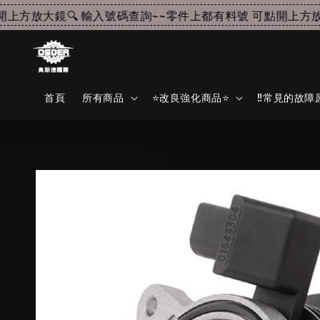
方放大鏡🔍 輸入號碼查詢~~
零件上都有料號 可點開上方放大鏡
首頁
所有商品
⭐改良強化商品⭐
‼️常見的故障原