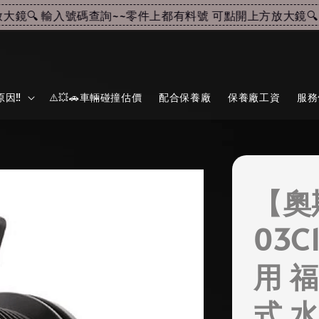
🔍 輸入號碼查詢~~
零件上都有料號 可點開上方放大鏡🔍 輸
因‼️
⚠️💥🚗車輛碰撞估價
配合保養廠
保養廠工資
服務
【奧
03C
用 福
式 