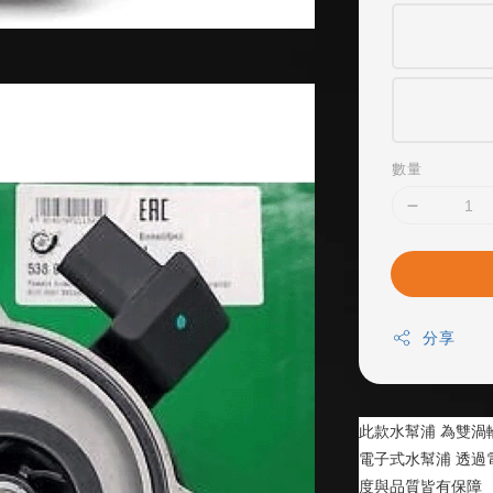
數量
分享
此款水幫浦 為雙渦
電子式水幫浦 透過
度與品質皆有保障