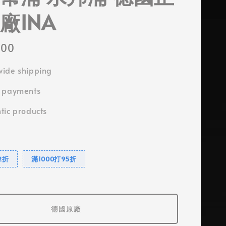
廠INA
000
ide shipping
e payments
tic products
2折
滿1000打95折
德國原廠