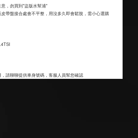
意，勿買到*盜版水幫浦*
版皮帶盤接合處會不平整，用沒多久即會鬆脫，需小心選購
.4TSI
用，請聊聊提供車身號碼，客服人員幫您確認