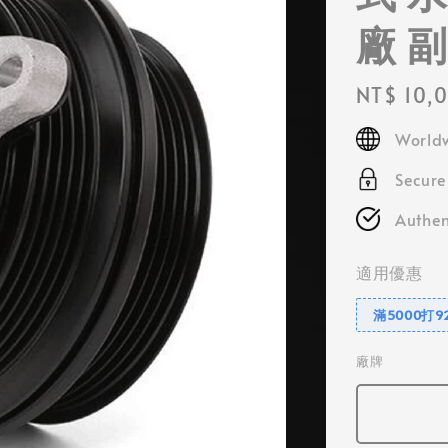
廠 副
Regular
NT$ 10,
price
Worldw
Secur
Authen
適用優惠
滿5000打9
廠牌