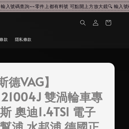
入號碼查詢~~
零件上都有料號 可點開上方放大鏡🔍 輸入號碼查
條款
隱私條款
斯德VAG】
121004J 雙渦輪車專
斯 奧迪1.4TSI 電子
水幫浦 水邦浦 德國正