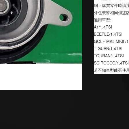
網上購買零件時請注
外包裝皆相同但盜
適用車型:
A1/1.4TSI
BEETLE/1.4TSI
GOLF MK5 MK6 /1
TIGUAN/1.4TSI
TOURAN/1.4TSI
SCIROCCO/1.4TSI
若不知車型能否使