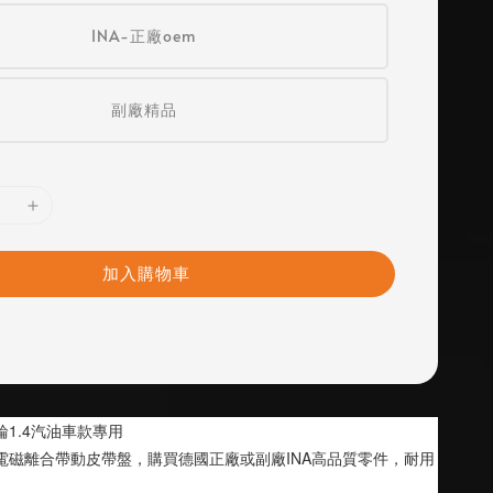
INA-正廠oem
副廠精品
加入購物車
輪1.4汽油車款專用
電磁離合帶動皮帶盤，購買德國正廠或副廠INA高品質零件，耐用