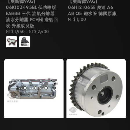
【奧斯德VAG】
【奧斯德VAG】
06K103495BL 低功率版
06H121065E 奧迪 A6
EA888 三代 油氣分離器
A8 Q5 鐵水管 德國原廠
油水分離器 PCV閥 廢氣回
Regular
NT$ 1,100
收 升級改良版
price
Regular
NT$ 1,950
-
NT$ 2,400
price