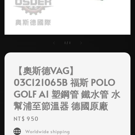
1
/
1
【奧斯德VAG】
03C121065B 福斯 POLO
GOLF A1 塑鋼管 鐵水管 水
幫浦至節溫器 德國原廠
Regular
NT$ 950
price
Worldwide shipping