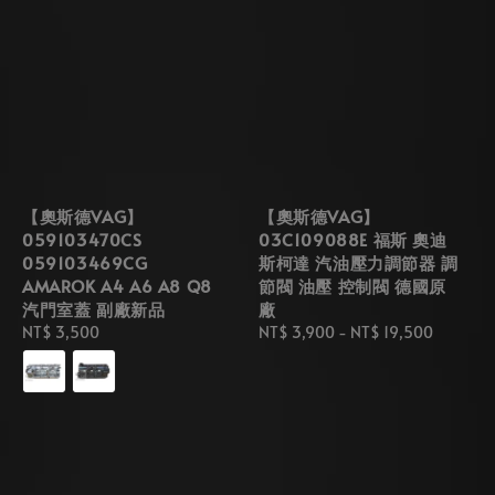
【奧斯德VAG】
【奧斯德VAG】
059103470CS
03C109088E 福斯 奧迪
059103469CG
斯柯達 汽油壓力調節器 調
AMAROK A4 A6 A8 Q8
節閥 油壓 控制閥 德國原
汽門室蓋 副廠新品
廠
Regular
NT$ 3,500
Regular
NT$ 3,900
-
NT$ 19,500
price
price