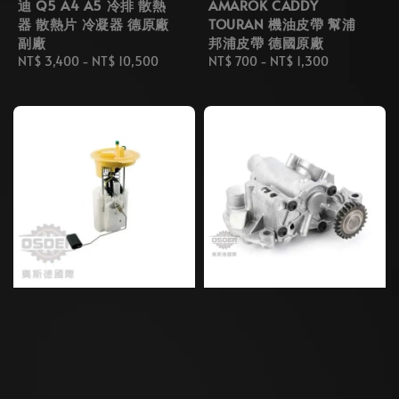
迪 Q5 A4 A5 冷排 散熱
AMAROK CADDY
器 散熱片 冷凝器 德原廠
TOURAN 機油皮帶 幫浦
副廠
邦浦皮帶 德國原廠
Regular
NT$ 3,400
-
NT$ 10,500
Regular
NT$ 700
-
NT$ 1,300
price
price