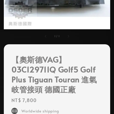
1
/
1
【奧斯德VAG】
03C129711Q Golf5 Golf
Plus Tiguan Touran 進氣
岐管接頭 德國正廠
Regular
NT$ 7,800
price
Worldwide shipping