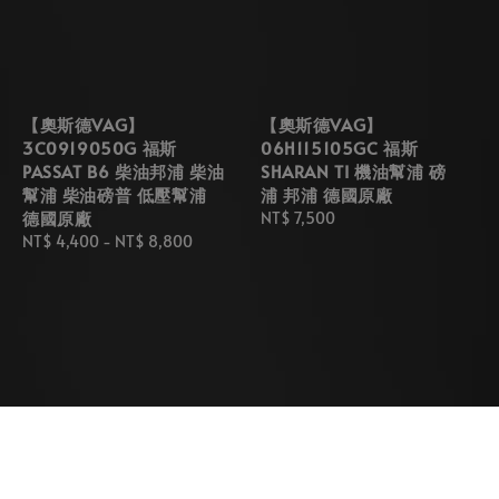
【奧斯德VAG】
【奧斯德VAG】
3C0919050G 福斯
06H115105GC 福斯
PASSAT B6 柴油邦浦 柴油
SHARAN TI 機油幫浦 磅
幫浦 柴油磅普 低壓幫浦
浦 邦浦 德國原廠
德國原廠
Regular
NT$ 7,500
Regular
NT$ 4,400
-
NT$ 8,800
price
price