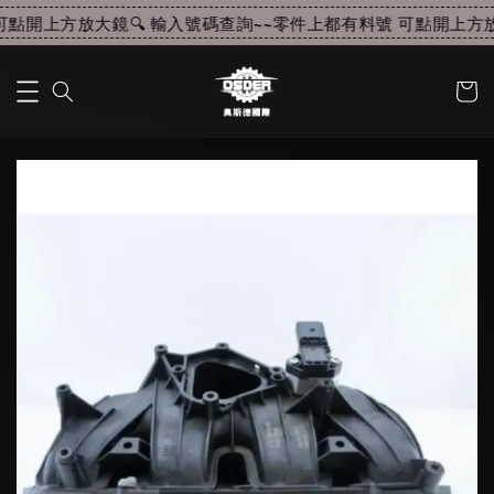
點開上方放大鏡🔍 輸入號碼查詢~~
零件上都有料號 可點開上方放大