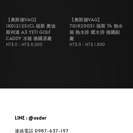
【奧斯德VAG】
【奧斯德VAG】
1K0121251CL 福斯 奧迪
701820031 福斯 T4 熱水
斯柯達 A3 YETI GOLF
箱 熱水排 暖水排 德國副
CADDY 水箱 德國原廠
廠
Regular
NT$ 0
-
NT$ 8,000
Regular
NT$ 0
-
NT$ 1,800
price
price
LINE : @osder
連絡電話 0987-637-197