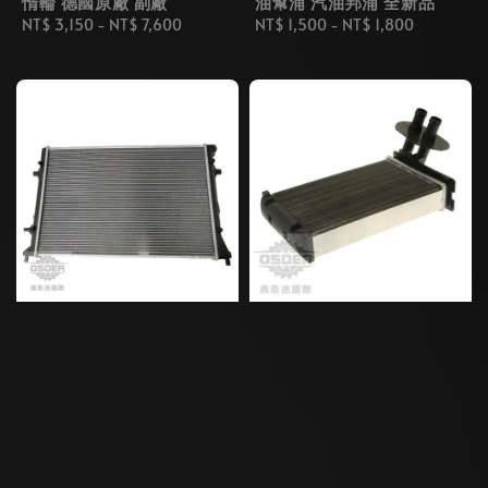
惰輪 德國原廠 副廠
油幫浦 汽油邦浦 全新品
Regular
NT$ 3,150
-
NT$ 7,600
Regular
NT$ 1,500
-
NT$ 1,800
price
price