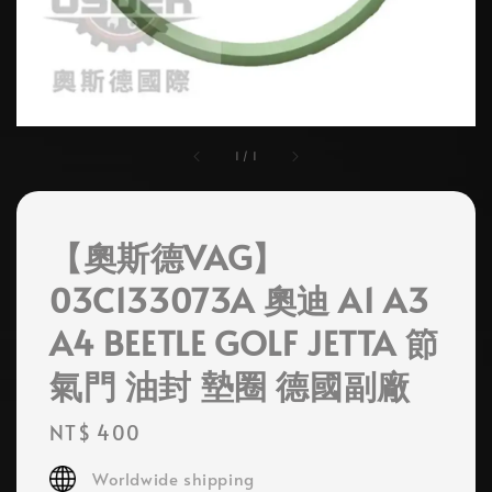
1
/
1
【奧斯德VAG】
03C133073A 奧迪 A1 A3
A4 BEETLE GOLF JETTA 節
氣門 油封 墊圈 德國副廠
Regular
NT$ 400
price
Worldwide shipping