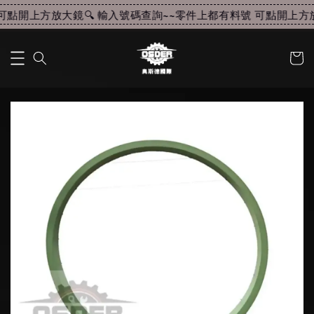
點開上方放大鏡🔍 輸入號碼查詢~~
零件上都有料號 可點開上方放