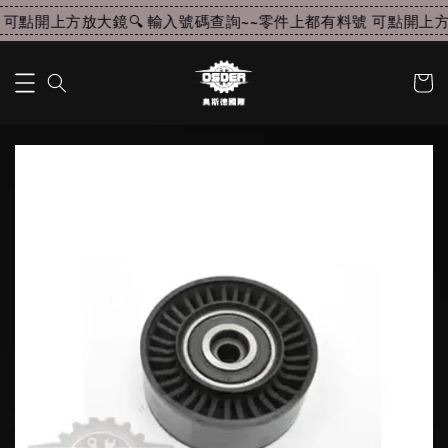
可點開上方放大鏡🔍 輸入號碼查詢~~
零件上都有料號 可點開上方放