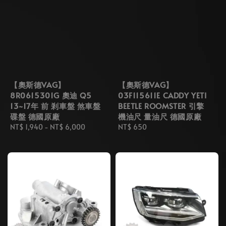
【奧斯德VAG】
【奧斯德VAG】
8R0615301G 奧迪 Q5
03F115611E CADDY YETI
13~17年 前 剎車盤 煞車盤
BEETLE ROOMSTER 引擎
碟盤 德國原廠
機油尺 量油尺 德國原廠
Regular
NT$ 1,940
-
NT$ 6,000
Regular
NT$ 650
price
price