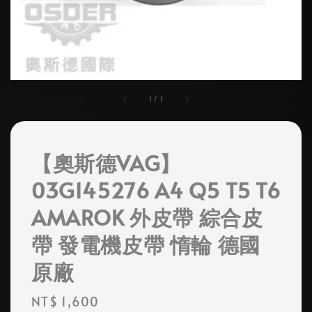
1
/
1
【奧斯德VAG】
03G145276 A4 Q5 T5 T6
AMAROK 外皮帶 綜合皮
帶 發電機皮帶 惰輪 德國
原廠
Regular
NT$ 1,600