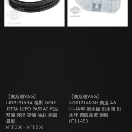
【奧斯德VAG】
【奧斯德VAG】
1J0919133A 福斯 GOLF
4G0121403H 奧迪 A6
JETTA LUPO PASSAT 汽油
11~14年 副水桶 副水箱 副
幫浦 邦浦 磅浦 油封 德國
水球 德國原廠 副廠
原廠
Regular
NT$ 1,450
Regular
NT$ 300
-
NT$ 550
price