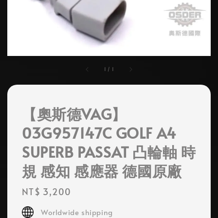
1
/
1
【奧斯德VAG】
03G957147C GOLF A4
SUPERB PASSAT 凸輪軸 時
規 感知 感應器 德國原廠
Regular
NT$ 3,200
price
Worldwide shipping