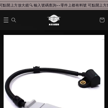
點開上方放大鏡🔍 輸入號碼查詢~~
零件上都有料號 可點開上方放