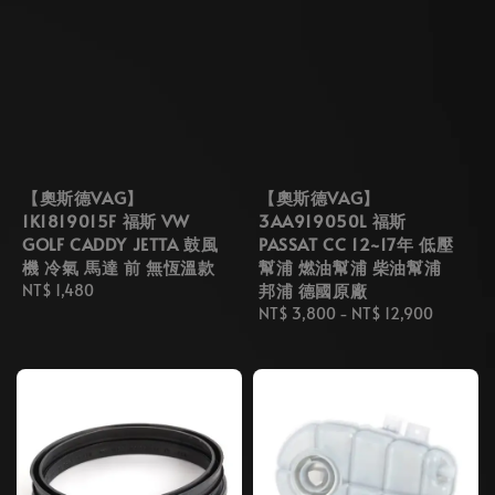
【奧斯德VAG】
【奧斯德VAG】
1K1819015F 福斯 VW
3AA919050L 福斯
GOLF CADDY JETTA 鼓風
PASSAT CC 12~17年 低壓
機 冷氣 馬達 前 無恆溫款
幫浦 燃油幫浦 柴油幫浦
邦浦 德國原廠
Regular
NT$ 1,480
price
Regular
NT$ 3,800
-
NT$ 12,900
price