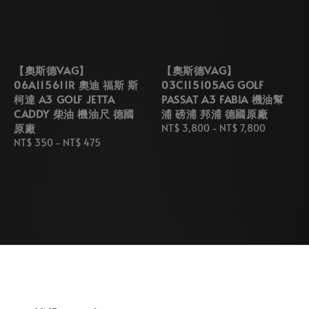
【奧斯德VAG】
【奧斯德VAG】
06A115611R 奧迪 福斯 斯
03C115105AG GOLF
柯達 A3 GOLF JETTA
PASSAT A3 FABIA 機油幫
CADDY 柴油 機油尺 德國
浦 磅浦 邦浦 德國原廠
原廠
Regular
NT$ 3,800
-
NT$ 7,800
Regular
NT$ 350
-
NT$ 475
price
price