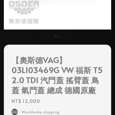
1
/
1
【奧斯德VAG】
03L103469G VW 福斯 T5
2.0 TDI 汽門蓋 搖臂蓋 鳥
蓋 氣門蓋 總成 德國原廠
Regular
NT$ 12,000
price
Worldwide shipping