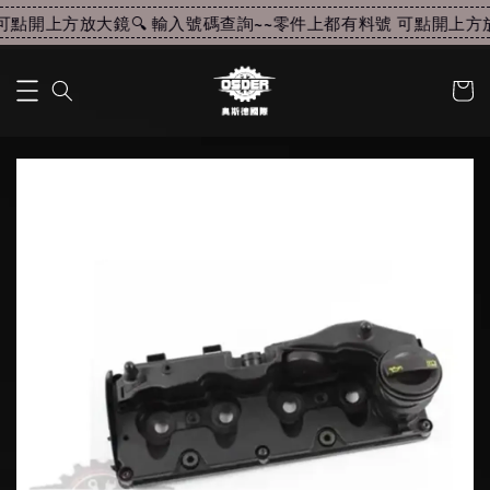
點開上方放大鏡🔍 輸入號碼查詢~~
零件上都有料號 可點開上方放