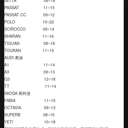
JETTA                        06~18
PASSAT                     11~15
PASSAT CC               09~12
POLO                        10~22
SCIROCCO               09~14
SHARAN                   11~16
TIGUAN                     08~18
TOURAN                   11~15
AUDI 奧迪
A1                              11~14
A3                              09~13
Q3                              12~18
TT                               11~14
SKODA 斯柯達
FABIA                         11~15
OCTAVIA                    09~13
SUPERB                    08~15
YETI                           10~18