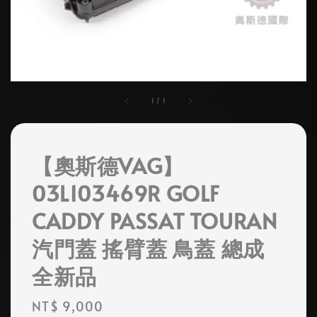
1
/
1
【奧斯德VAG】
03L103469R GOLF
CADDY PASSAT TOURAN
汽門蓋 搖臂蓋 鳥蓋 總成
全新品
Regular
NT$ 9,000