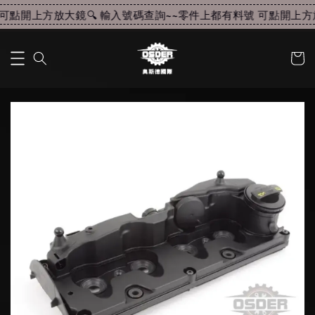
點開上方放大鏡🔍 輸入號碼查詢~~
零件上都有料號 可點開上方放大