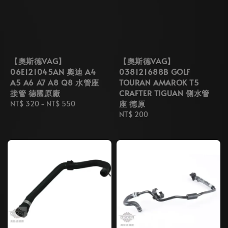
【奧斯德VAG】
【奧斯德VAG】
06E121045AN 奧迪 A4
038121688B GOLF
A5 A6 A7 A8 Q8 水管座
TOURAN AMAROK T5
接管 德國原廠
CRAFTER TIGUAN 側水管
座 德原
Regular
NT$ 320
-
NT$ 550
price
Regular
NT$ 200
price