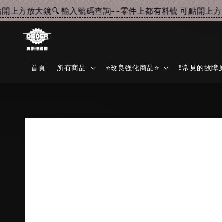
上方放大鏡🔍 輸入號碼查詢~~
零件上都有料號 可點開上方放大
首頁
所有商品
⭐改良強化商品⭐
‼️常見的故障原