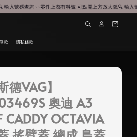
輸入號碼查詢~~
零件上都有料號 可點開上方放大鏡🔍 輸入號碼
條款
隱私條款
斯德VAG】
103469S 奧迪 A3
F CADDY OCTAVIA
蓋 搖臂蓋 總成 鳥蓋