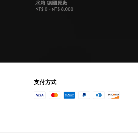
水箱 德國原廠
Regular
NT$ 0
-
NT$ 8,000
price
支付方式