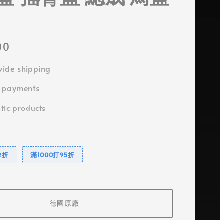
00
ide shipping
e payments
tic products
2折
滿1000打95折
德國原廠