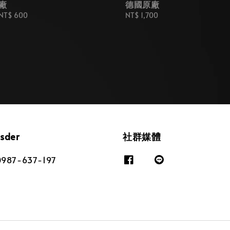
廠
德國原廠
NT$ 600
Regular
NT$ 1,700
price
osder
社群媒體
87-637-197