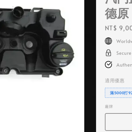
德原
Regular
NT$ 9,0
price
Worldw
Secur
Authen
適用優惠
滿5000打9
廠牌