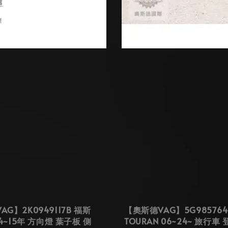
G】2K0949117B 福斯
【奧斯德VAG】5G985764
04~15年 方向燈 葉子板 側
TOURAN 06~24~ 旅行車