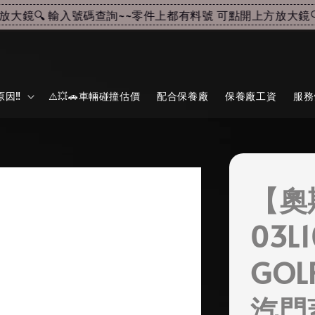
鏡🔍 輸入號碼查詢~~
零件上都有料號 可點開上方放大鏡🔍 
因‼️
⚠️💥🚗車輛碰撞估價
配合保養廠
保養廠工資
服務
【奧
03L
GOL
汽門