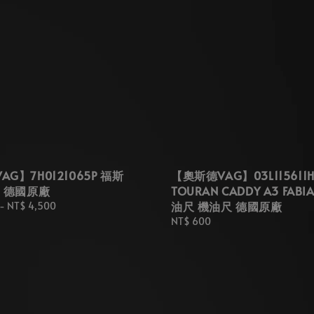
G】7H0121065P 福斯
【奧斯德VAG】03L115611
管 德國原廠
TOURAN CADDY A3 FAB
油尺 機油尺 德國原廠
-
NT$ 4,500
Regular
NT$ 600
price