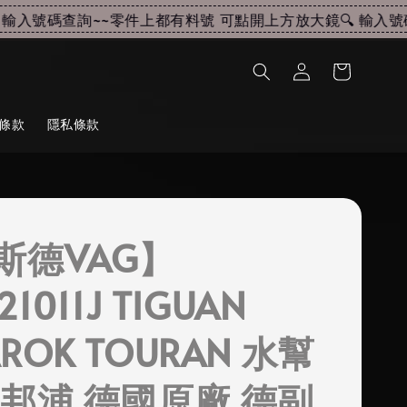
入號碼查詢~~
零件上都有料號 可點開上方放大鏡🔍 輸入號碼查
條款
隱私條款
斯德VAG】
21011J TIGUAN
ROK TOURAN 水幫
水邦浦 德國原廠 德副