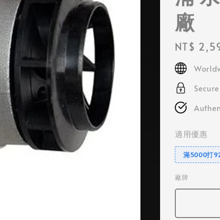
廠
Regular
NT$ 2,5
price
Worldw
Secur
Authen
適用優惠
滿5000打9
廠牌