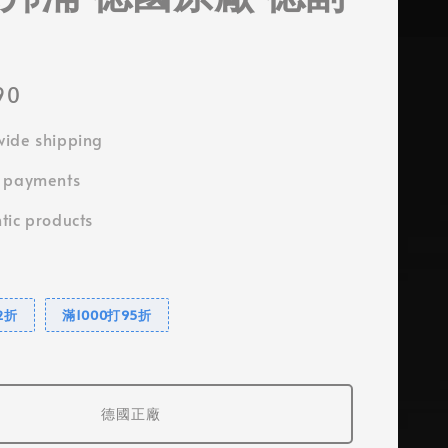
90
ide shipping
e payments
tic products
2折
滿1000打95折
德國正廠