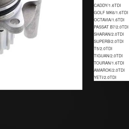
CADDY/1.6TDI
GOLF MK6/1.6TDI
OCTAVIA/1.6TDI
PASSAT B7/2.0TDI
SHARAN/2.0TDI
SUPERB/2.0TDI
T5/2.0TDI
TIGUAN/2.0TDI
TOURAN/1.6TDI
AMAROK/2.0TDI
YETI/2.0TDI