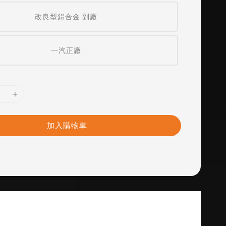
改良型鋁合金 副廠
一汽正廠
加入購物車