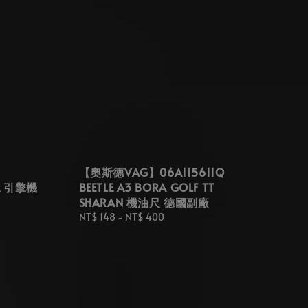
H
【奧斯德VAG】06A115611Q
IA 引擎機
BEETLE A3 BORA GOLF TT
SHARAN 機油尺 德國副廠
Regular
NT$ 148
-
NT$ 400
price