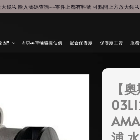
🔍 輸入號碼查詢~~
零件上都有料號 可點開上方放大鏡🔍 輸
因‼️
⚠️💥🚗車輛碰撞估價
配合保養廠
保養廠工資
服務
【奧
03L1
AMA
浦 