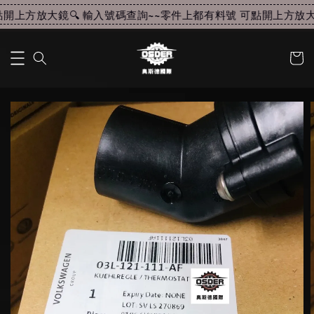
開上方放大鏡🔍 輸入號碼查詢~~
零件上都有料號 可點開上方放大鏡