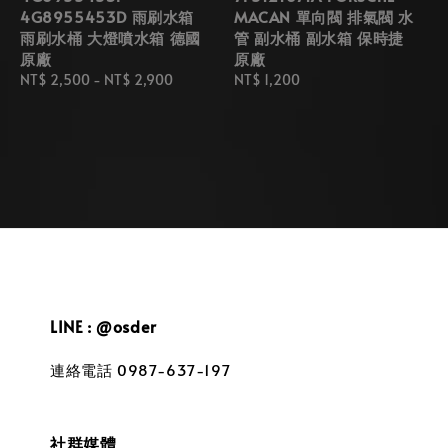
4G8955453D 雨刷水箱
MACAN 單向閥 排氣閥 水
雨刷水桶 大燈噴水箱 德國
管 副水桶 副水箱 保時捷
原廠
原廠
Regular
NT$ 2,500
-
NT$ 2,900
Regular
NT$ 1,200
price
price
LINE : @osder
連絡電話 0987-637-197
社群媒體