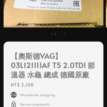
1
/
3
【奧斯德VAG】
03L121111AF T5 2.0TDI 節
溫器 水龜 總成 德國原廠
Regular
NT$ 2,100
price
Worldwide shipping
Secure payments