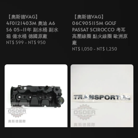
【奧斯德VAG】
【奧斯德VAG】
4F0121403M 奧迪 A6
06C905115M GOLF
S6 05~11年 副水桶 副水
PASSAT SCIROCCO 考耳
箱 備水桶 德國原廠
高壓線圈 點火線圈 歐洲原
廠
Regular
NT$ 599
-
NT$ 950
price
Regular
NT$ 1,050
-
NT$ 1,250
price