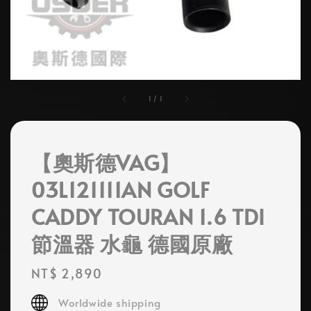
1
/
1
【奧斯德VAG】
03L121111AN GOLF
CADDY TOURAN 1.6 TDI
節溫器 水龜 德國原廠
Regular
NT$ 2,890
price
Worldwide shipping