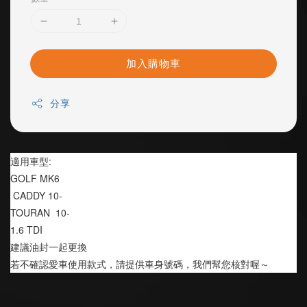
加入購物車
分享
適用車型:
GOLF MK6
 CADDY 10-
TOURAN  10-
1.6 TDI 
建議油封一起更換
若不確認愛車使用款式，請提供車身號碼，我們幫您核對喔～