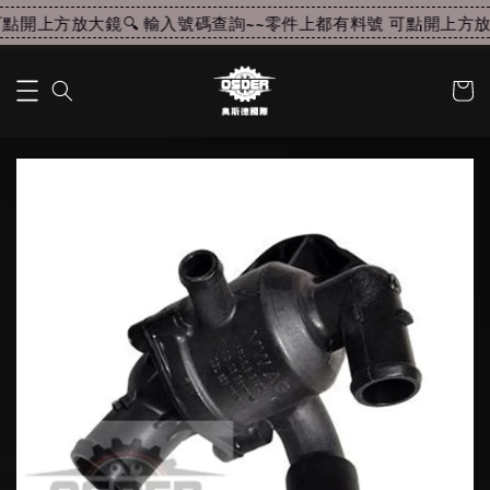
點開上方放大鏡🔍 輸入號碼查詢~~
零件上都有料號 可點開上方放大