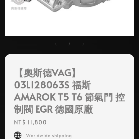
1
/
1
【奧斯德VAG】
03L128063S 福斯
AMAROK T5 T6 節氣門 控
制閥 EGR 德國原廠
Regular
NT$ 11,800
price
Worldwide shipping