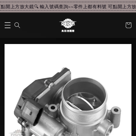
點開上方放大鏡🔍 輸入號碼查詢~~
零件上都有料號 可點開上方放大