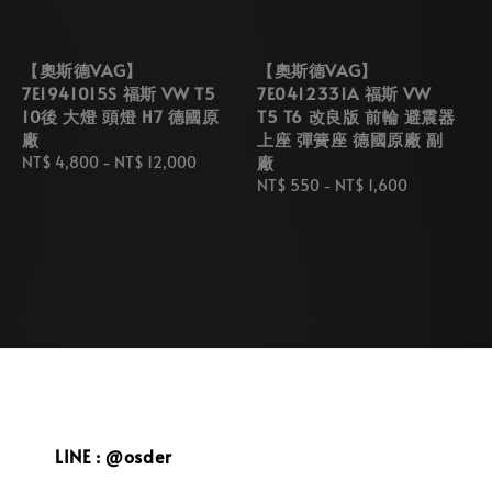
【奧斯德VAG】
【奧斯德VAG】
7E1941015S 福斯 VW T5
7E0412331A 福斯 VW
10後 大燈 頭燈 H7 德國原
T5 T6 改良版 前輪 避震器
廠
上座 彈簧座 德國原廠 副
廠
Regular
NT$ 4,800
-
NT$ 12,000
price
Regular
NT$ 550
-
NT$ 1,600
price
LINE : @osder