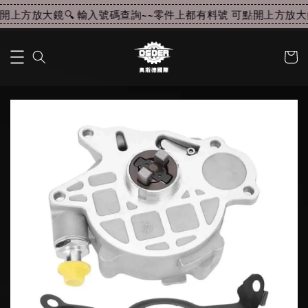
上方放大鏡🔍 輸入號碼查詢~~
零件上都有料號 可點開上方放大鏡