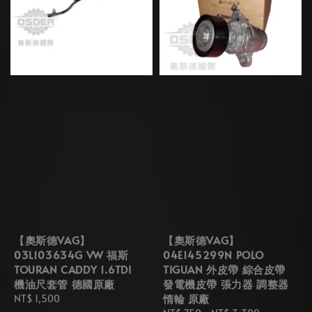
【奧斯德VAG】
【奧斯德VAG】
03L103634G VW 福斯
04E145299N POLO
TOURAN CADDY 1.6TDI
TIGUAN 外皮帶 綜合皮帶
機油尺套管 德國原廠
發電機皮帶 張力器 調整器
惰輪 原廠
Regular
NT$ 1,500