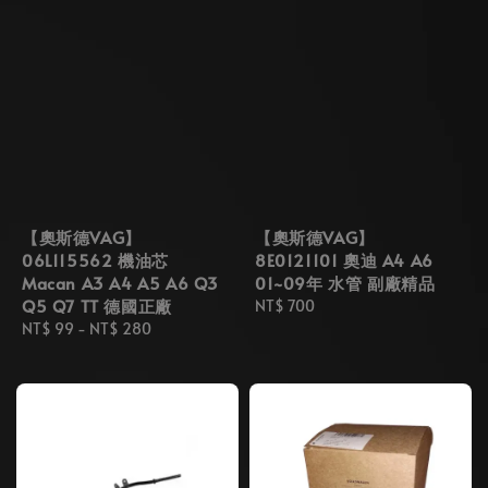
【奧斯德VAG】
【奧斯德VAG】
06L115562 機油芯
8E0121101 奧迪 A4 A6
Macan A3 A4 A5 A6 Q3
01~09年 水管 副廠精品
Q5 Q7 TT 德國正廠
Regular
NT$ 700
Regular
NT$ 99
-
NT$ 280
price
price