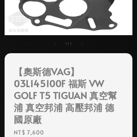
1
/
1
【奧斯德VAG】
03L145100F 福斯 VW
GOLF T5 TIGUAN 真空幫
浦 真空邦浦 高壓邦浦 德
國原廠
Regular
NT$ 7,600