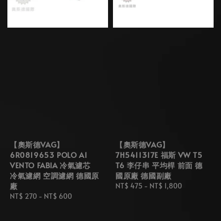
【奧斯德VAG】
【奧斯德VAG】
6R0819653 POLO A1
7H5411317E 福斯 VW T5
VENTO FABIA 冷氣濾芯
T6 李仔串 平均桿 前面 德
冷氣濾網 空調濾網 德國原
國原廠 德國副廠
廠
Regular
NT$ 475
-
NT$ 1,800
Regular
NT$ 270
-
NT$ 600
price
price