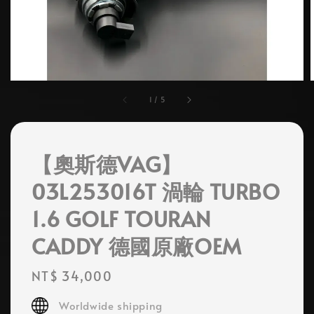
1
/
5
【奧斯德VAG】
03L253016T 渦輪 TURBO
1.6 GOLF TOURAN
CADDY 德國原廠OEM
Regular
NT$ 34,000
price
Worldwide shipping