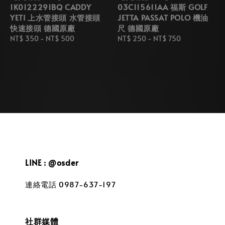
1K0122291BQ CADDY
03C115611AA 福斯 GOLF
YETI 上水管接頭 水管接頭
JETTA PASSAT POLO 機油
快速接頭 德國原廠
尺 德國原廠
Regular
NT$ 350
-
NT$ 500
Regular
NT$ 250
-
NT$ 750
price
price
LINE : @osder
連絡電話 0987-637-197
社群媒體