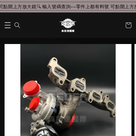
點開上方放大鏡🔍 輸入號碼查詢~~
零件上都有料號 可點開上方放