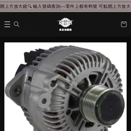
上方放大鏡🔍 輸入號碼查詢~~
零件上都有料號 可點開上方放大鏡