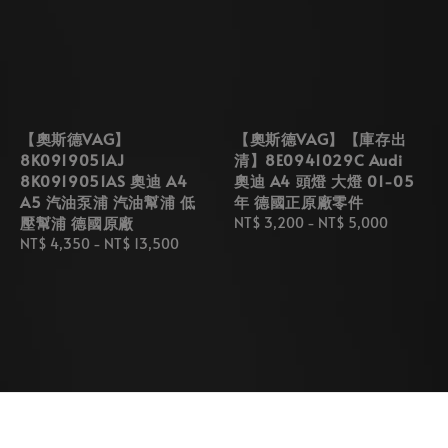
【奧斯德VAG】
【奧斯德VAG】【庫存出
8K0919051AJ
清】8E0941029C Audi
8K0919051AS 奧迪 A4
奧迪 A4 頭燈 大燈 01-05
A5 汽油泵浦 汽油幫浦 低
年 德國正原廠零件
壓幫浦 德國原廠
Regular
NT$ 3,200
-
NT$ 5,000
Regular
NT$ 4,350
-
NT$ 13,500
price
price