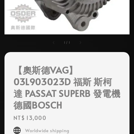
1
/
1
【奧斯德VAG】
03L903023D 福斯 斯柯
達 PASSAT SUPERB 發電機
德國BOSCH
Regular
NT$ 13,000
price
Worldwide shipping