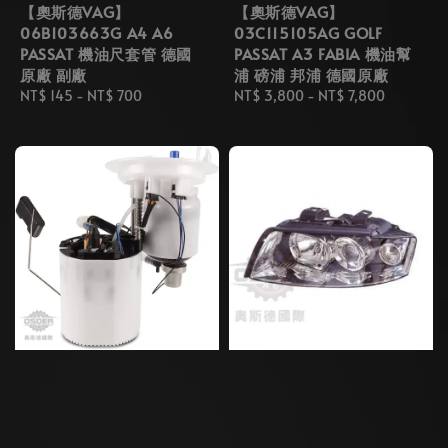
【奧斯德VAG】
【奧斯德VAG】
06B103663G A4 A6
03C115105AG GOLF
PASSAT 機油尺套管 德國
PASSAT A3 FABIA 機油幫
原廠 副廠
浦 磅浦 邦浦 德國原廠
Regular
NT$ 145
-
NT$ 700
Regular
NT$ 3,800
-
NT$ 7,800
price
price