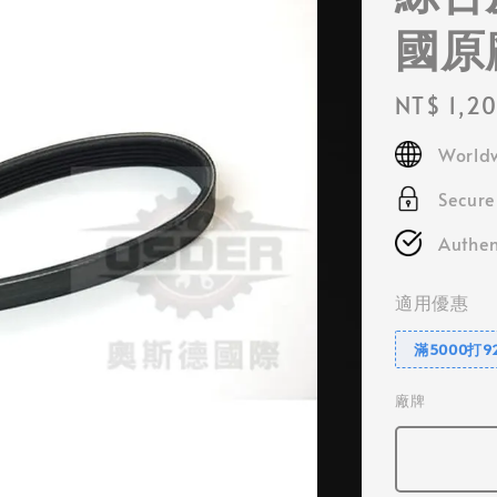
國原
Regular
NT$ 1,2
price
Worldw
Secur
Authen
適用優惠
滿5000打9
廠牌