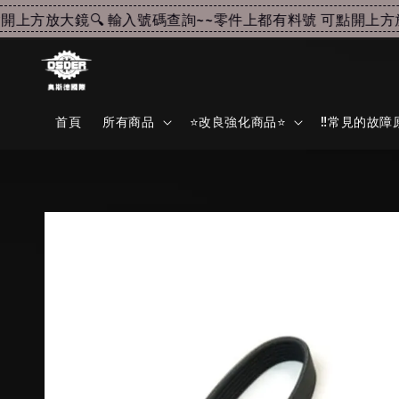
上方放大鏡🔍 輸入號碼查詢~~
零件上都有料號 可點開上方放大
首頁
所有商品
⭐改良強化商品⭐
‼️常見的故障原