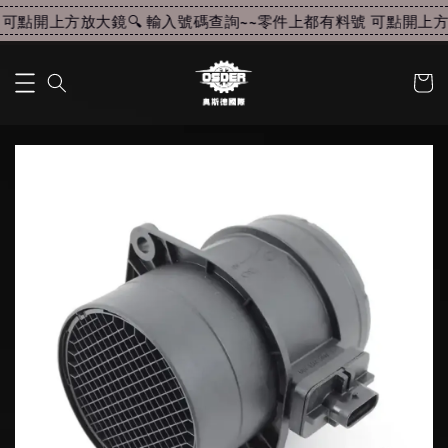
可點開上方放大鏡🔍 輸入號碼查詢~~
零件上都有料號 可點開上方放