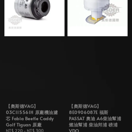
【奧斯德VAG】
【奧斯德VAG】
03C115561H 原廠機油濾
8E0906087E 福斯
芯 Fabia Beetle Caddy
PASSAT 奧迪 A6柴油幫浦
Golf Tiguan 原廠
燃油幫浦 柴油邦浦 磅浦
VDO
Regular
NT$ 220
-
NT$ 300