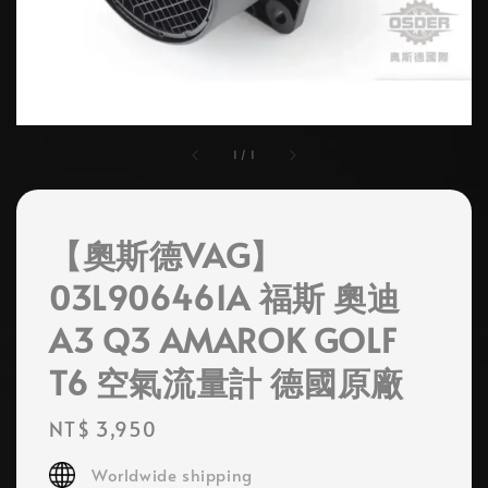
1
/
1
【奧斯德VAG】
03L906461A 福斯 奧迪
A3 Q3 AMAROK GOLF
T6 空氣流量計 德國原廠
Regular
NT$ 3,950
price
Worldwide shipping