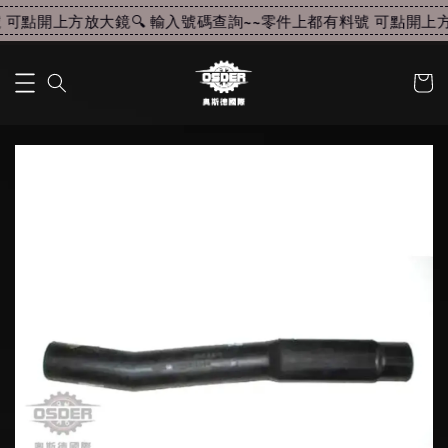
可點開上方放大鏡🔍 輸入號碼查詢~~
零件上都有料號 可點開上方放