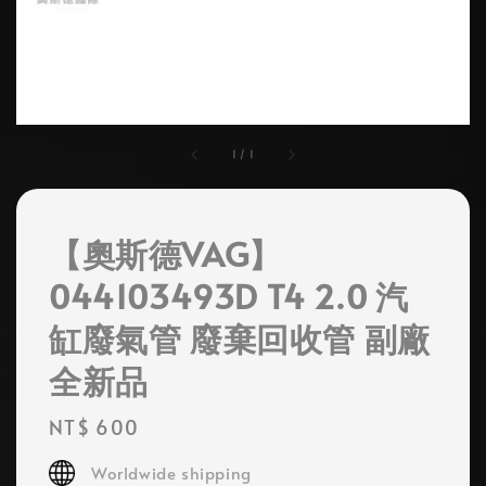
1
/
1
【奧斯德VAG】
044103493D T4 2.0 汽
缸廢氣管 廢棄回收管 副廠
全新品
Regular
NT$ 600
price
Worldwide shipping