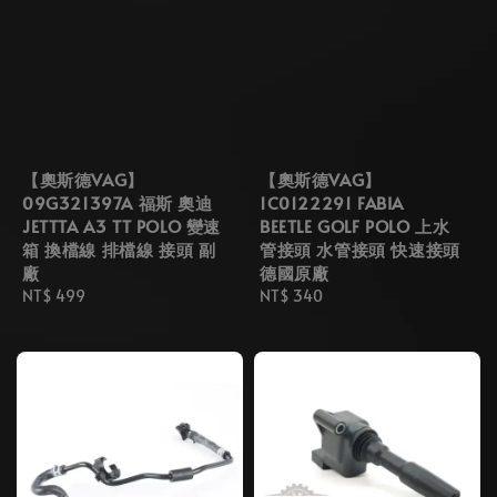
【奧斯德VAG】
【奧斯德VAG】
09G321397A 福斯 奧迪
1C0122291 FABIA
JETTTA A3 TT POLO 變速
BEETLE GOLF POLO 上水
箱 換檔線 排檔線 接頭 副
管接頭 水管接頭 快速接頭
廠
德國原廠
Regular
NT$ 499
Regular
NT$ 340
price
price