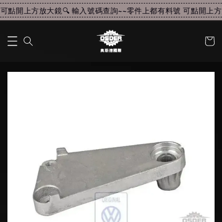
可點開上方放大鏡🔍 輸入號碼查詢~~
零件上都有料號 可點開上方放