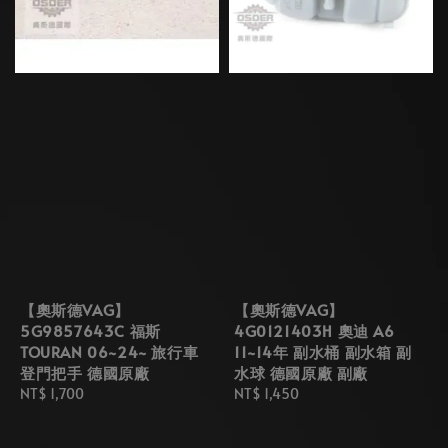
【奧斯德VAG】
【奧斯德VAG】
5G9857643C 福斯
4G0121403H 奧迪 A6
TOURAN 06~24~ 旅行車
11~14年 副水桶 副水箱 副
登門把手 德國原廠
水球 德國原廠 副廠
Regular
NT$ 1,700
Regular
NT$ 1,450
price
price