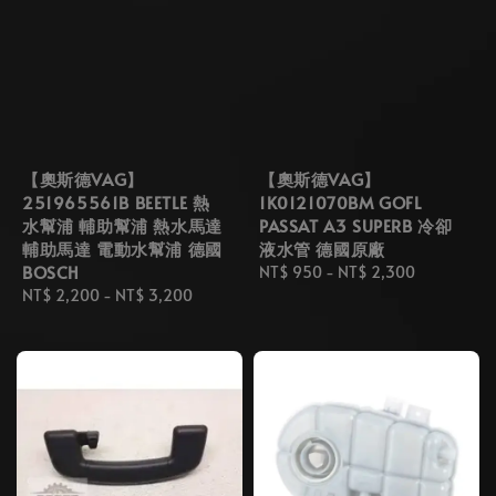
【奧斯德VAG】
【奧斯德VAG】
251965561B BEETLE 熱
1K0121070BM GOFL
水幫浦 輔助幫浦 熱水馬達
PASSAT A3 SUPERB 冷卻
輔助馬達 電動水幫浦 德國
液水管 德國原廠
BOSCH
Regular
NT$ 950
-
NT$ 2,300
Regular
NT$ 2,200
-
NT$ 3,200
price
price