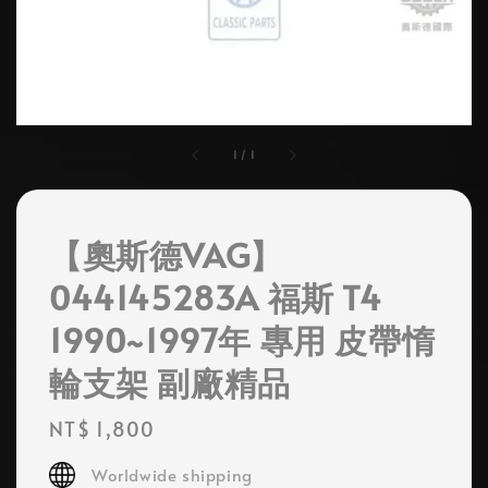
1
/
1
【奧斯德VAG】
044145283A 福斯 T4
1990~1997年 專用 皮帶惰
輪支架 副廠精品
Regular
NT$ 1,800
price
Worldwide shipping