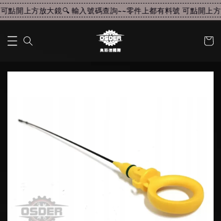
可點開上方放大鏡🔍 輸入號碼查詢~~
零件上都有料號 可點開上方放