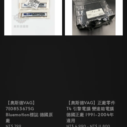
【奧斯德VAG】
【奧斯德VAG】正廠零件
7E0853675G
T4 引擎電腦 變速箱電腦
Bluemotion標誌 德國原
德國正廠 1991-2004年
廠
適用
Regular
NT$ 799
Regular
NT$ 4,990
-
NT$ 11,800