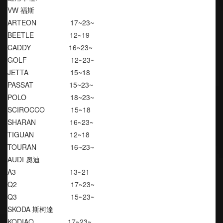
VW 福斯
ARTEON                 17~23~
BEETLE                  12~19
CADDY                   16~23~
GOLF                      12~23~
JETTA                     15~18
PASSAT                  15~23~
POLO                      18~23~
SCIROCCO             15~18
SHARAN                 16~23~
TIGUAN                  12~18
TOURAN                 16~23~
AUDI 奧迪
A3                           13~21
Q2                           17~23~
Q3                           15~23~
SKODA 斯柯達
KODIAQ                 17~23~