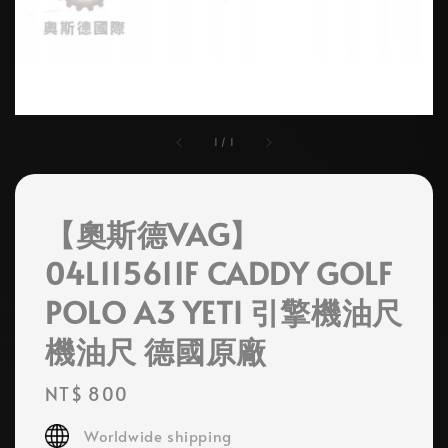
1
/
1
【奧斯德VAG】
04L115611F CADDY GOLF
POLO A3 YETI 引擎機油尺
機油尺 德國原廠
Regular
NT$ 800
price
Worldwide shipping