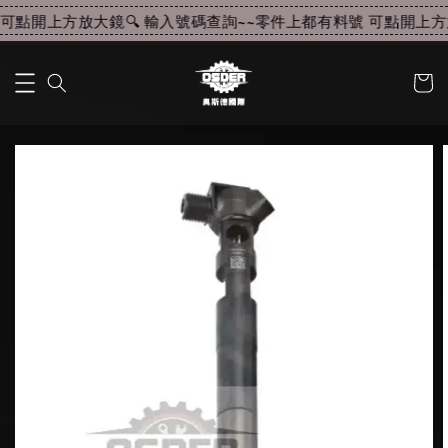
可點開上方放大鏡🔍 輸入號碼查詢~~
零件上都有料號 可點開上方放