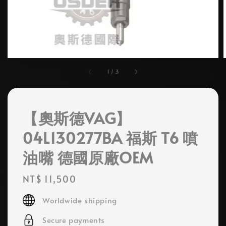
1
/
3
【奧斯德VAG】
04L130277BA 福斯 T6 噴
油嘴 德國原廠OEM
Regular
NT$ 11,500
price
Worldwide shipping
Secure payments