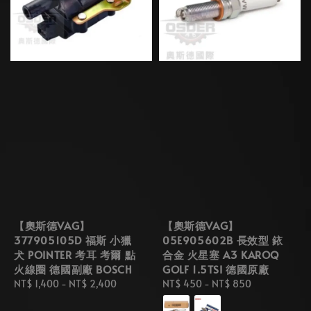
【奧斯德VAG】
【奧斯德VAG】
377905105D 福斯 小獵
05E905602B 長效型 銥
犬 POINTER 考耳 考爾 點
合金 火星塞 A3 KAROQ
火線圈 德國副廠 BOSCH
GOLF 1.5TSI 德國原廠
Regular
NT$ 1,400
-
NT$ 2,400
Regular
NT$ 450
-
NT$ 850
price
price