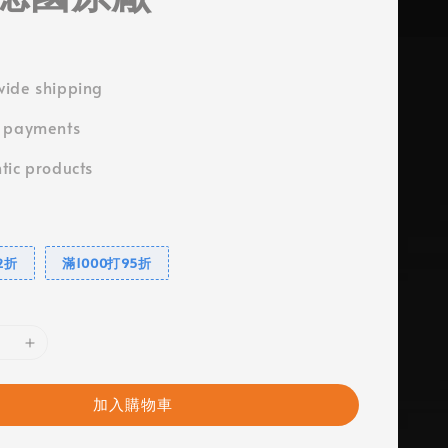
ide shipping
e payments
tic products
2折
滿1000打95折
加入購物車