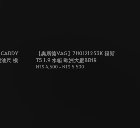
 CADDY
【奧斯德VAG】7H0121253K 福斯
擎機油尺 機
T5 1.9 水箱 歐洲大廠BEHR
Regular
NT$ 4,500
-
NT$ 5,500
price