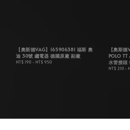
【奧斯德VAG】165906381 福斯 奧
【奧斯德VA
迪 30號 繼電器 德國原廠 副廠
POLO TT
水管接頭
Regular
NT$ 190
-
NT$ 950
price
Regular
NT$ 210
-
price