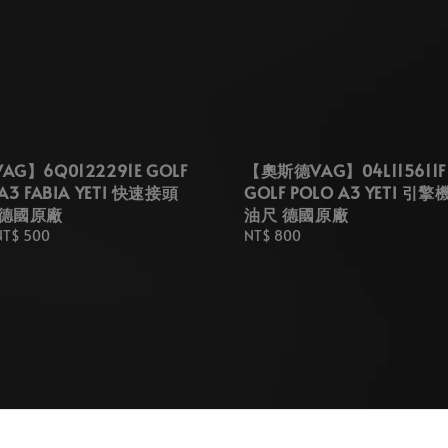
G】6Q0122291E GOLF
【奧斯德VAG】04L115611F
 A3 FABIA YETI 快速接頭
GOLF POLO A3 YETI 引
 德國原廠
油尺 德國原廠
NT$ 500
Regular
NT$ 800
price