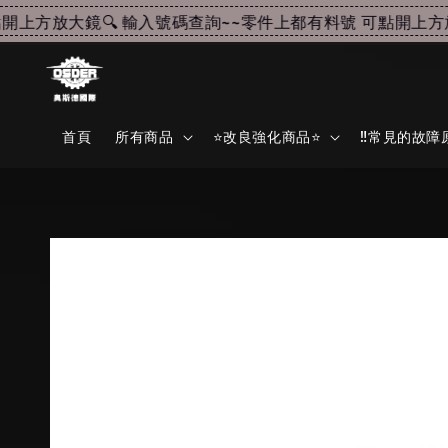
上方放大鏡🔍 輸入號碼查詢~~
零件上都有料號 可點開上方放大
首頁
所有商品
⭐改良強化商品⭐
‼️常見的故障原