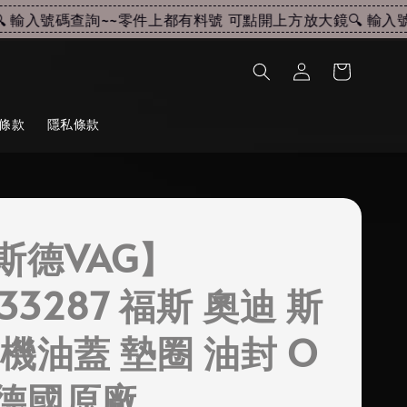
輸入號碼查詢~~
零件上都有料號 可點開上方放大鏡🔍 輸入號碼
條款
隱私條款
斯德VAG】
133287 福斯 奧迪 斯
 機油蓋 墊圈 油封 O
德國原廠