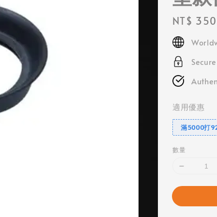
Regular
NT$ 350
price
Worldw
Secur
Authen
適用優惠
滿5000打9
數量