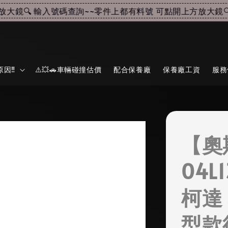
鏡🔍 輸入號碼查詢~~
零件上都有料號 可點開上方放大鏡🔍 
因‼️
⚠️💥🚗車輛碰撞估價
配合保養廠
保養廠工資
服務
【奧
04L
柯達
型款