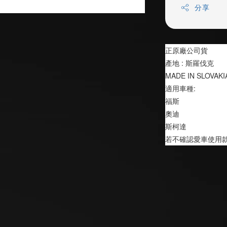
分享
正原廠公司貨
產地 : 斯羅伐克
MADE IN SLOVAKI
適用車種:
福斯
奧迪
斯柯達
若不確認愛車使用