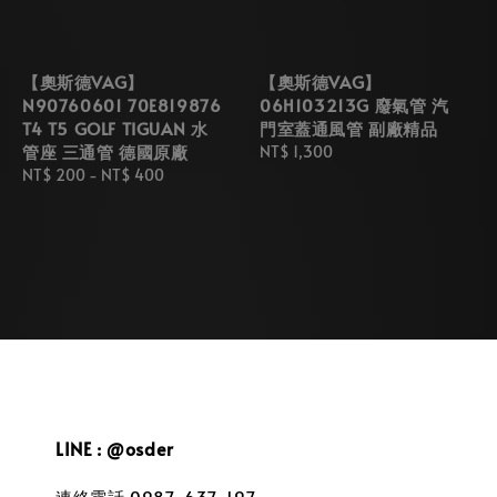
【奧斯德VAG】
【奧斯德VAG】
N90760601 70E819876
06H103213G 廢氣管 汽
T4 T5 GOLF TIGUAN 水
門室蓋通風管 副廠精品
管座 三通管 德國原廠
Regular
NT$ 1,300
Regular
NT$ 200
-
NT$ 400
price
price
LINE : @osder
連絡電話 0987-637-197