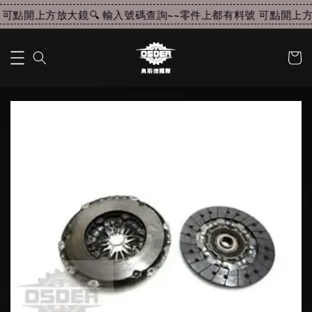
可點開上方放大鏡🔍 輸入號碼查詢~~
零件上都有料號 可點開上方放