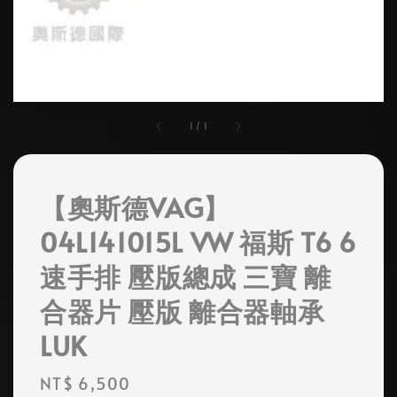
1
/
1
【奧斯德VAG】
04L141015L VW 福斯 T6 6
速手排 壓版總成 三寶 離
合器片 壓版 離合器軸承
LUK
Regular
NT$ 6,500