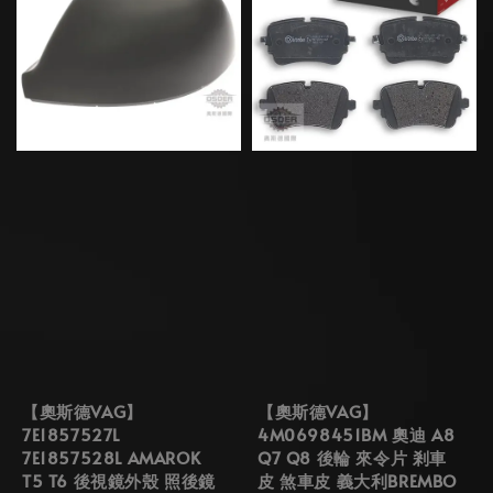
【奧斯德VAG】
【奧斯德VAG】
7E1857527L
4M0698451BM 奧迪 A8
7E1857528L AMAROK
Q7 Q8 後輪 來令片 剎車
T5 T6 後視鏡外殼 照後鏡
皮 煞車皮 義大利BREMBO