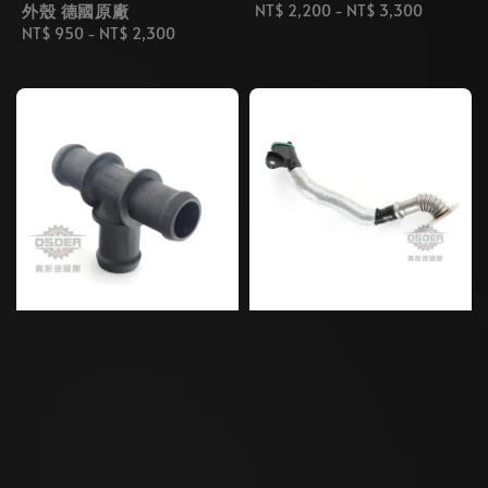
外殼 德國原廠
Regular
NT$ 2,200
-
NT$ 3,300
Regular
NT$ 950
-
NT$ 2,300
price
price