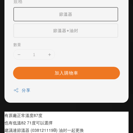
規格
節溫器
節溫器+油封
數量
加入購物車
分享
有原廠正常溫度87度
也有低溫82 71度可以選擇
建議連節溫器 (038121119B) 油封一起更換