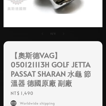
1
/
1
【奧斯德VAG】
050121113H GOLF JETTA
PASSAT SHARAN 水龜 節
溫器 德國原廠 副廠
Regular
NT$ 1,490
price
Worldwide shipping