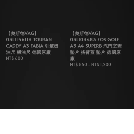
【奧斯德VAG】
【奧斯德VAG】
03L115611H TOURAN
03L103483 EOS GOLF
CADDY A3 FABIA 引擎機
A3 A4 SUPERB 汽門室蓋
油尺 機油尺 德國原廠
墊片 搖臂蓋 墊片 德國原
廠
Regular
NT$ 600
price
Regular
NT$ 850
-
NT$ 1,200
price