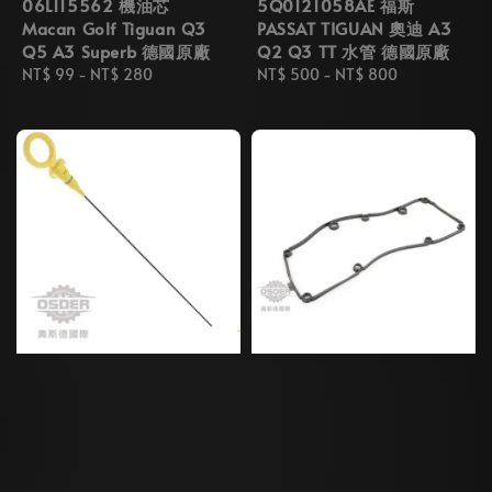
06L115562 機油芯
5Q0121058AE 福斯
Macan Golf Tiguan Q3
PASSAT TIGUAN 奧迪 A3
Q5 A3 Superb 德國原廠
Q2 Q3 TT 水管 德國原廠
Regular
NT$ 99
-
NT$ 280
Regular
NT$ 500
-
NT$ 800
price
price