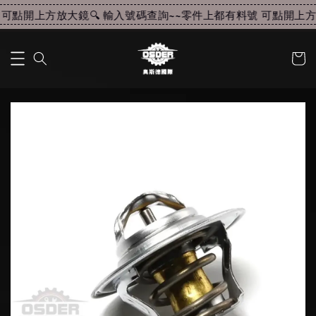
可點開上方放大鏡🔍 輸入號碼查詢~~
零件上都有料號 可點開上方放