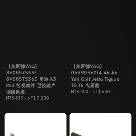
【奧斯德VAG】
【奧斯德VAG】
8V0857535E
06H905601A A4 A6
8V0857536D 奧迪 A3
Yeti Golf Jetta Tiguan
RS3 後視鏡片 照後鏡片
T5 T6 火星塞
德國原廠
Regular
NT$ 300
-
NT$ 650
Regular
NT$ 650
-
NT$ 3,200
price
price