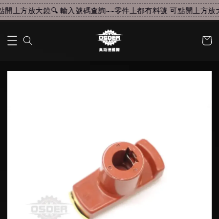
開上方放大鏡🔍 輸入號碼查詢~~
零件上都有料號 可點開上方放大鏡