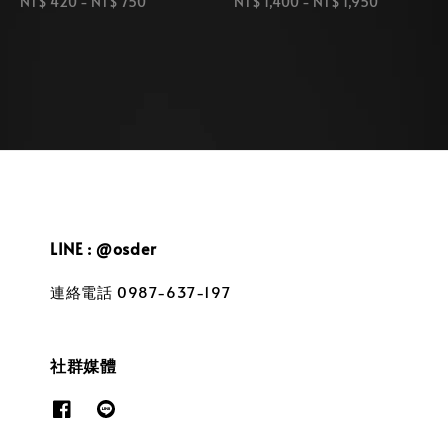
Regular
NT$ 420
-
NT$ 750
Regular
NT$ 1,400
-
NT$ 1,950
price
price
LINE : @osder
連絡電話 0987-637-197
社群媒體