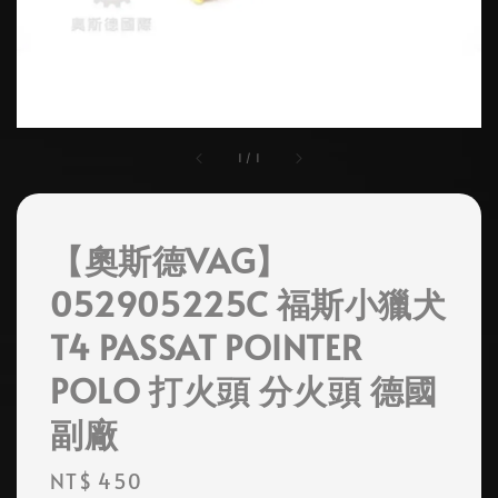
1
/
1
【奧斯德VAG】
052905225C 福斯小獵犬
T4 PASSAT POINTER
POLO 打火頭 分火頭 德國
副廠
Regular
NT$ 450