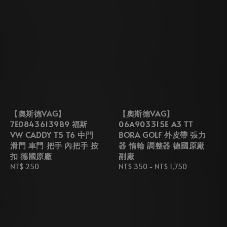
【奧斯德VAG】
【奧斯德VAG】
7E08436139B9 福斯
06A903315E A3 TT
VW CADDY T5 T6 中門
BORA GOLF 外皮帶 張力
滑門 車門 把手 內把手 按
器 惰輪 調整器 德國原廠
扣 德國原廠
副廠
Regular
NT$ 250
Regular
NT$ 350
-
NT$ 1,750
price
price