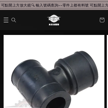
可點開上方放大鏡🔍 輸入號碼查詢~~
零件上都有料號 可點開上方放