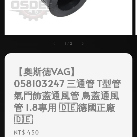
1
/
2
【奧斯德VAG】
058103247 三通管 T型管
氣門飾蓋通風管 鳥蓋通風
管 1.8專用 🇩🇪德國正廠
🇩🇪
Regular
NT$ 450