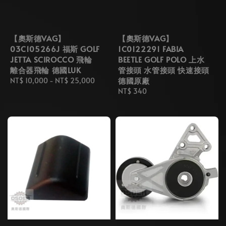
【奧斯德VAG】
【奧斯德VAG】
03C105266J 福斯 GOLF
1C0122291 FABIA
JETTA SCIROCCO 飛輪
BEETLE GOLF POLO 上水
離合器飛輪 德國LUK
管接頭 水管接頭 快速接頭
德國原廠
Regular
NT$ 10,000
-
NT$ 25,000
price
Regular
NT$ 340
price