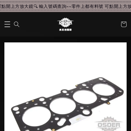
點開上方放大鏡🔍 輸入號碼查詢~~
零件上都有料號 可點開上方放大