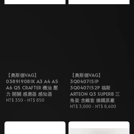
【奧斯德VAG】
【奧斯德VAG】
038919081K A3 A4 A5
3Q0407151P
A6 Q5 CRAFTER 機油 壓
3Q0407152P 福斯
力 開關 感應器 感知器
ARTEON Q3 SUPERB 三
角架 含鐵套 德國原廠
Regular
NT$ 350
-
NT$ 850
price
Regular
NT$ 3,000
-
NT$ 8,600
price