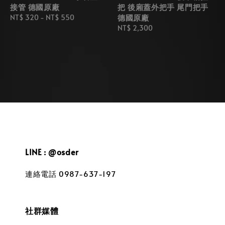
接管 德國原廠
把 後廂蓋外把手 尾門把手
德國原廠
Regular
NT$ 320
-
NT$ 550
price
Regular
NT$ 2,300
price
LINE : @osder
連絡電話 0987-637-197
社群媒體