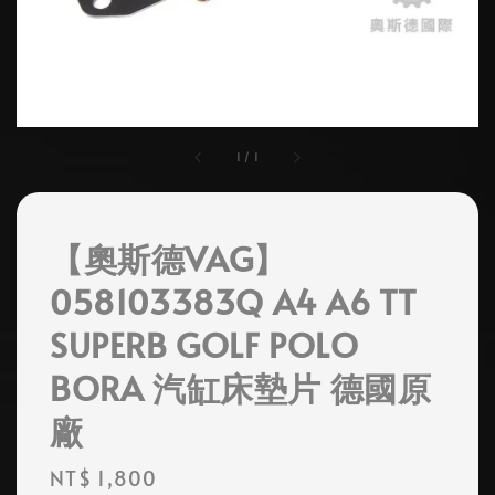
1
/
1
【奧斯德VAG】
058103383Q A4 A6 TT
SUPERB GOLF POLO
BORA 汽缸床墊片 德國原
廠
Regular
NT$ 1,800