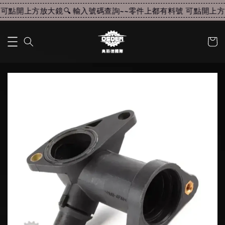
可點開上方放大鏡🔍 輸入號碼查詢~~
零件上都有料號 可點開上方放