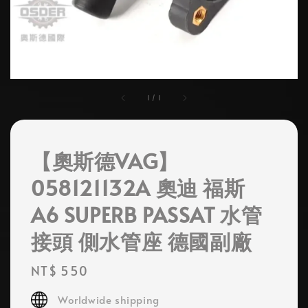
1
/
1
【奧斯德VAG】
058121132A 奧迪 福斯
A6 SUPERB PASSAT 水管
接頭 側水管座 德國副廠
Regular
NT$ 550
price
Worldwide shipping