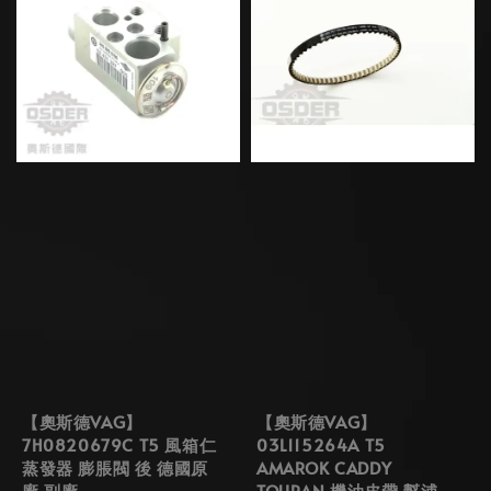
【奧斯德VAG】
【奧斯德VAG】
7H0820679C T5 風箱仁
03L115264A T5
蒸發器 膨脹閥 後 德國原
AMAROK CADDY
廠 副廠
TOURAN 機油皮帶 幫浦