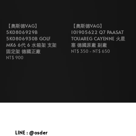
【奧斯德VAG】
【奧斯德VAG】
5K0806929B
101905622 Q7 PAASAT
5K0806930B GOLF
TOUAREG CAYENNE 火星
MK6 6代 6 水箱架 支架
塞 德國原廠 副廠
固定架 德國正廠
Regular
NT$ 350
-
NT$ 650
Regular
NT$ 900
price
price
LINE : @osder