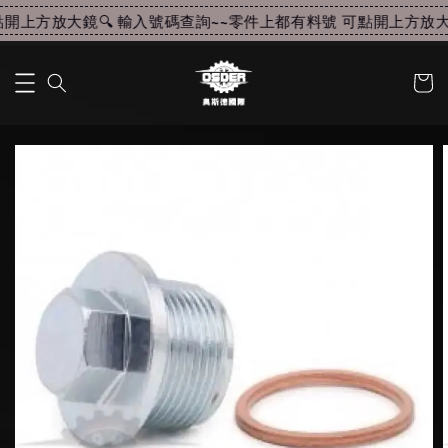
開上方放大鏡🔍 輸入號碼查詢~~
零件上都有料號 可點開上方放大鏡