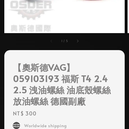
1
/
5
【奧斯德VAG】
059103193 福斯 T4 2.4
2.5 洩油螺絲 油底殼螺絲
放油螺絲 德國副廠
Regular
NT$ 300
price
Worldwide shipping