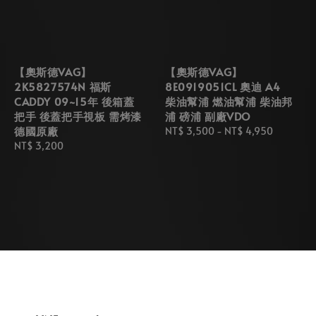
【奧斯德VAG】
【奧斯德VAG】
2K5827574N 福斯
8E0919051CL 奧迪 A4
CADDY 09~15年 後箱蓋
柴油幫浦 燃油幫浦 柴油邦
把手 後蓋把手視板 需烤漆
浦 磅浦 副廠VDO
德國原廠
Regular
NT$ 3,500
-
NT$ 4,950
Regular
NT$ 3,200
price
price