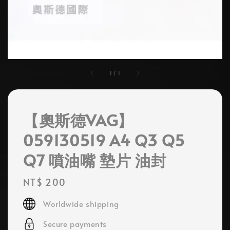
1
/
1
【奧斯德VAG】
059130519 A4 Q3 Q5
Q7 噴油嘴 墊片 油封
Regular
NT$ 200
price
Worldwide shipping
Secure payments