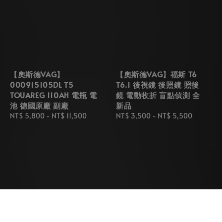
【奧斯德VAG】
【奧斯德VAG】福斯 T6
000915105DL T5
T6.1 後視鏡 後照鏡 照後
TOUAREG 110AH 電瓶 電
鏡 電動收折 盲點偵測 全
池 德國原廠 副廠
新品
Regular
NT$ 5,800
-
NT$ 11,500
Regular
NT$ 3,500
-
NT$ 5,500
price
price