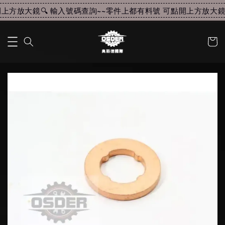
方放大鏡🔍 輸入號碼查詢~~
零件上都有料號 可點開上方放大鏡