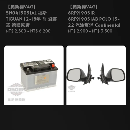
【奧斯德VAG】
【奧斯德VAG】
5N0413031AL 福斯
6RF919051R
TIGUAN 12~18年 前 避震
6RF919051AB POLO 15-
器 德國原廠
22 汽油幫浦 Continental
Regular
NT$ 2,500
-
NT$ 6,200
Regular
NT$ 2,900
-
NT$ 3,300
price
price