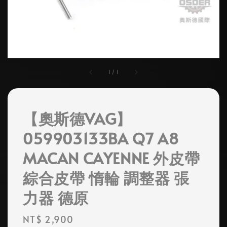
1
/
1
【奧斯德VAG】
059903133BA Q7 A8
MACAN CAYENNE 外皮帶
綜合皮帶 惰輪 調整器 張
力器 德原
Regular
NT$ 2,900