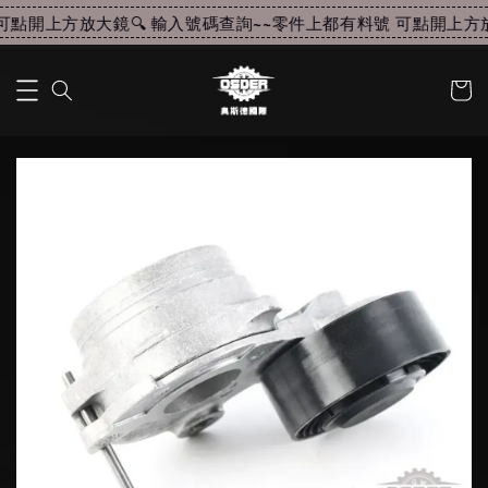
點開上方放大鏡🔍 輸入號碼查詢~~
零件上都有料號 可點開上方放