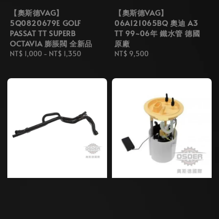
【奧斯德VAG】
【奧斯德VAG】
5Q0820679E GOLF
06A121065BQ 奧迪 A3
PASSAT TT SUPERB
TT 99~06年 鐵水管 德國
OCTAVIA 膨脹閥 全新品
原廠
Regular
NT$ 1,000
-
NT$ 1,350
Regular
NT$ 9,500
price
price