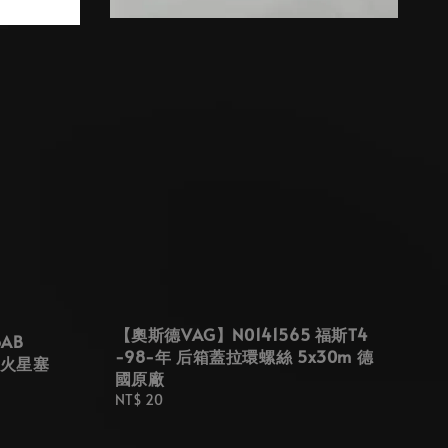
【奧斯德VAG】N0141565 福斯T4
AB
-98-年 后箱蓋拉環螺絲 5x30m 德
LO 火星塞
國原廠
Regular
NT$ 20
price