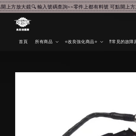
上方放大鏡🔍 輸入號碼查詢~~
零件上都有料號 可點開上方放大
首頁
所有商品
⭐改良強化商品⭐
‼️常見的故障原