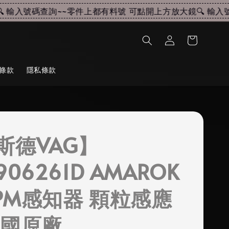
輸入號碼查詢~~
零件上都有料號 可點開上方放大鏡🔍 輸入號碼
條款
隱私條款
斯德VAG】
906261D AMAROK
 PM感知器 顆粒感應
德國原廠