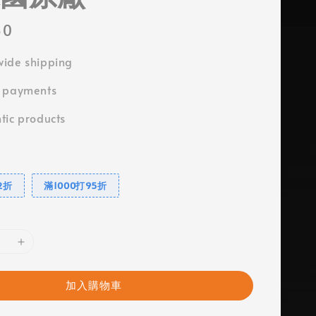
50
ide shipping
e payments
tic products
2折
滿1000打95折
加入購物車