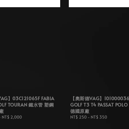
G】03C121065F FABIA
【奧斯德VAG】101000036
GOLF TOURAN 鐵水管 塑鋼
GOLF T3 T4 PASSAT PO
廠
德國原廠
-
NT$ 2,000
Regular
NT$ 250
-
NT$ 350
price