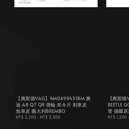
【奧斯德VAG】4M0698451BM 奧
【奧斯德VA
迪 A8 Q7 Q8 後輪 來令片 剎車皮
BEETLE 
煞車皮 義大利BREMBO
管 德國原
Regular
NT$ 2,200
-
NT$ 3,300
Regular
NT$ 1,200
price
price