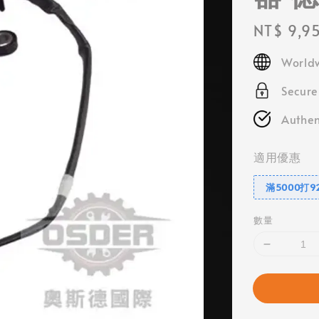
Regular
NT$ 9,9
price
Worldw
Secur
Authen
適用優惠
滿5000打9
數量