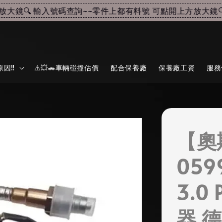
鏡🔍 輸入號碼查詢~~
零件上都有料號 可點開上方放大鏡🔍 
因‼️
⚠️💥🚗車輛碰撞估價
配合保養廠
保養廠工資
服務
【奧
059
3.0
器 