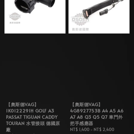
【奧斯德VAG】
【奧斯德VAG】
1K0122291H GOLF A3
4G8927753B A4 A5 A6
PASSAT TIGUAN CADDY
A7 A8 Q3 Q5 Q7 車門外
TOURAN 水管接頭 德國原
把手感應器
廠
Regular
NT$ 1,400
-
NT$ 2,400