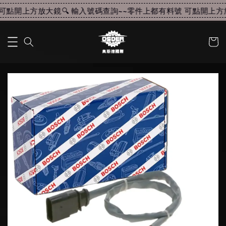
可點開上方放大鏡🔍 輸入號碼查詢~~
零件上都有料號 可點開上方放