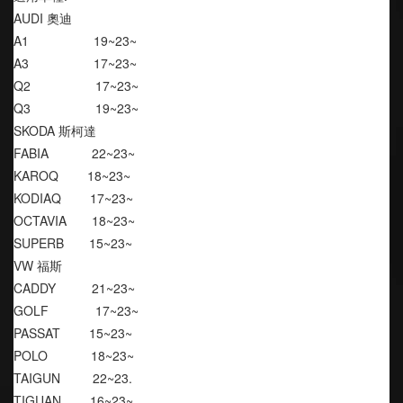
AUDI 奧迪
A1                  19~23~
A3                  17~23~
Q2                  17~23~
Q3                  19~23~
SKODA 斯柯達
FABIA            22~23~
KAROQ        18~23~
KODIAQ        17~23~
OCTAVIA       18~23~
SUPERB       15~23~
VW 福斯
CADDY          21~23~
GOLF             17~23~
PASSAT        15~23~
POLO            18~23~
TAIGUN         22~23.
TIGUAN        16~23~