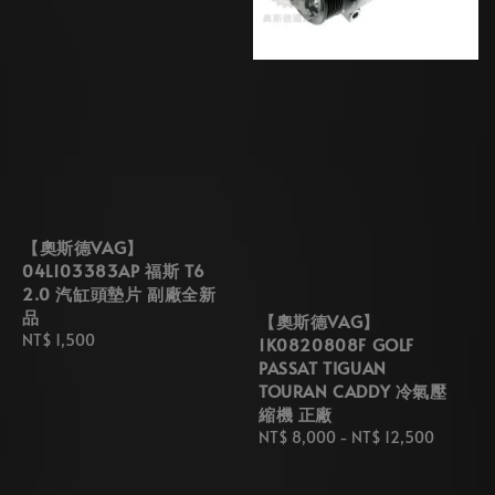
【奧斯德VAG】
04L103383AP 福斯 T6
2.0 汽缸頭墊片 副廠全新
品
【奧斯德VAG】
Regular
NT$ 1,500
1K0820808F GOLF
price
PASSAT TIGUAN
TOURAN CADDY 冷氣壓
縮機 正廠
Regular
NT$ 8,000
-
NT$ 12,500
price