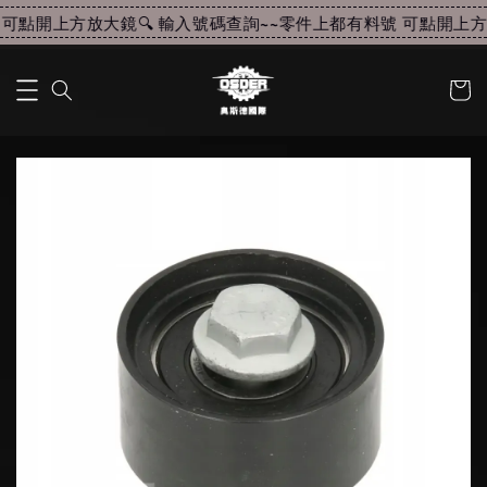
可點開上方放大鏡🔍 輸入號碼查詢~~
零件上都有料號 可點開上方放