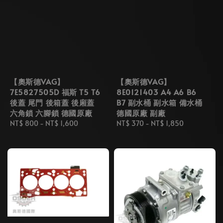
【奧斯德VAG】
【奧斯德VAG】
7E5827505D 福斯 T5 T6
8E0121403 A4 A6 B6
後蓋 尾門 後箱蓋 後廂蓋
B7 副水桶 副水箱 備水桶
六角鎖 六腳鎖 德國原廠
德國原廠 副廠
Regular
NT$ 800
-
NT$ 1,600
Regular
NT$ 370
-
NT$ 1,850
price
price