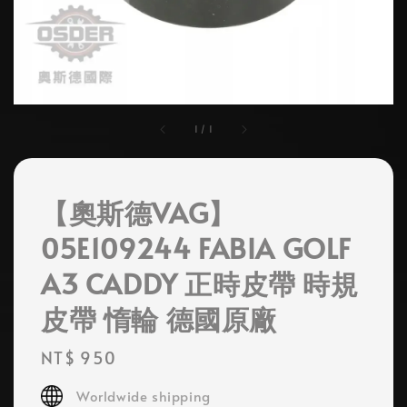
1
/
1
【奧斯德VAG】
05E109244 FABIA GOLF
A3 CADDY 正時皮帶 時規
皮帶 惰輪 德國原廠
Regular
NT$ 950
price
Worldwide shipping