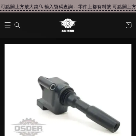
可點開上方放大鏡🔍 輸入號碼查詢~~
零件上都有料號 可點開上方放