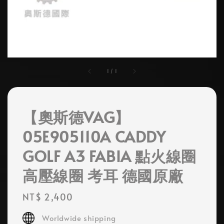
1
/
1
【奧斯德VAG】
05E905110A CADDY
GOLF A3 FABIA 點火線圈
高壓線圈 考耳 德國原廠
Regular
NT$ 2,400
price
Worldwide shipping