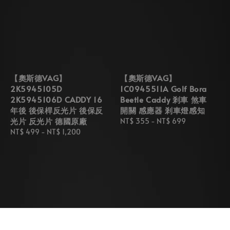
【奧斯德VAG】
【奧斯德VAG】
2K5945105D
1C0945511A Golf Bora
2K5945106D CADDY 16
Beetle Caddy 剎車 煞車
年後 後保桿反光片 後保反
開關 感應器 剎車燈感知
光片 反光片 德國原廠
Regular
NT$ 355
-
NT$ 699
Regular
NT$ 499
-
NT$ 1,200
price
price