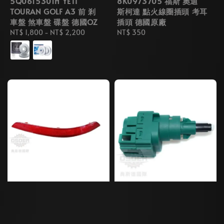
5Q0615301H YETI
8K0973705 福斯 奧迪
TOURAN GOLF A3 前 剎
斯柯達 點火線圈插頭 考耳
車盤 煞車盤 碟盤 德國OZ
插頭 德國原廠
Regular
NT$ 1,800
-
NT$ 2,200
Regular
NT$ 350
price
price