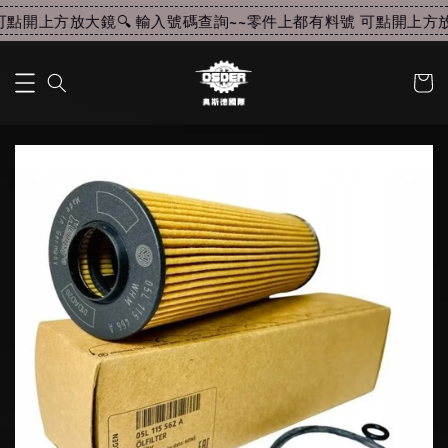
點開上方放大鏡🔍 輸入號碼查詢~~
零件上都有料號 可點開上方放大