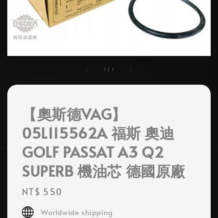
1
/
1
【奧斯德VAG】
05L115562A 福斯 奧迪
GOLF PASSAT A3 Q2
SUPERB 機油芯 德國原廠
Regular
NT$ 550
price
Worldwide shipping