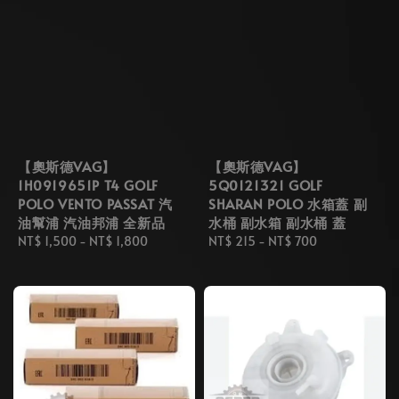
【奧斯德VAG】
【奧斯德VAG】
1H0919651P T4 GOLF
5Q0121321 GOLF
POLO VENTO PASSAT 汽
SHARAN POLO 水箱蓋 副
油幫浦 汽油邦浦 全新品
水桶 副水箱 副水桶 蓋
Regular
NT$ 1,500
-
NT$ 1,800
Regular
NT$ 215
-
NT$ 700
price
price