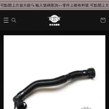
可點開上方放大鏡🔍 輸入號碼查詢~~
零件上都有料號 可點開上方放