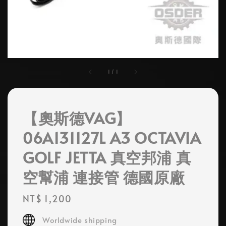
1
/
1
【奧斯德VAG】
06A131127L A3 OCTAVIA
GOLF JETTA 真空邦浦 真
空幫浦 連接管 德國原廠
Regular
NT$ 1,200
price
Worldwide shipping