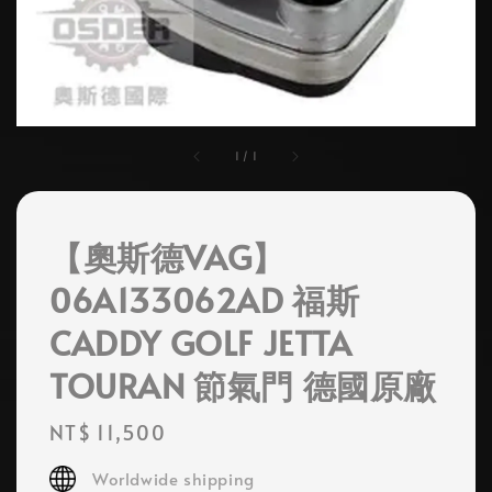
1
/
1
【奧斯德VAG】
06A133062AD 福斯
CADDY GOLF JETTA
TOURAN 節氣門 德國原廠
Regular
NT$ 11,500
price
Worldwide shipping