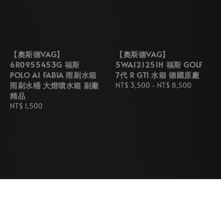
【奧斯德VAG】
【奧斯德VAG】
6R0955453G 福斯
5WA121251H 福斯 GOLF
POLO A1 FABIA 雨刷水箱
7代 R GTI 水箱 德國原廠
雨刷水桶 大燈噴水箱 副廠
Regular
NT$ 3,500
-
NT$ 8,500
精品
price
Regular
NT$ 1,500
price