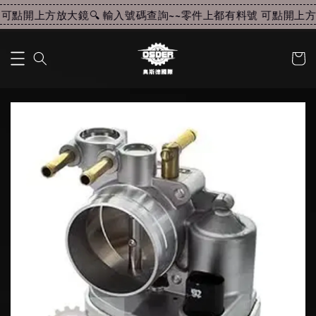
可點開上方放大鏡🔍 輸入號碼查詢~~
零件上都有料號 可點開上方放