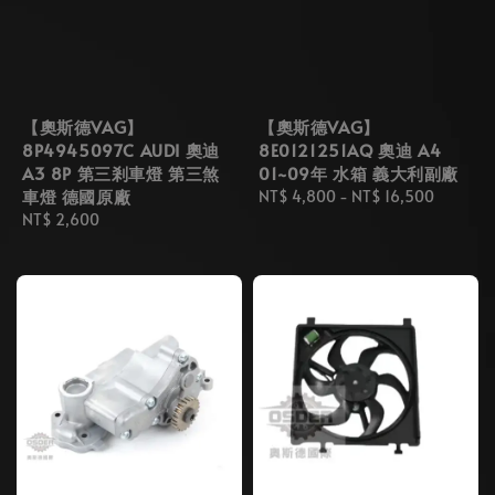
【奧斯德VAG】
【奧斯德VAG】
8P4945097C AUDI 奧迪
8E0121251AQ 奧迪 A4
A3 8P 第三剎車燈 第三煞
01~09年 水箱 義大利副廠
車燈 德國原廠
Regular
NT$ 4,800
-
NT$ 16,500
Regular
NT$ 2,600
price
price