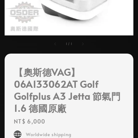
1
/
1
【奧斯德VAG】
06A133062AT Golf
Golfplus A3 Jetta 節氣門
1.6 德國原廠
Regular
NT$ 6,000
price
Worldwide shipping