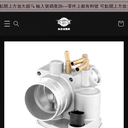
開上方放大鏡🔍 輸入號碼查詢~~
零件上都有料號 可點開上方放大