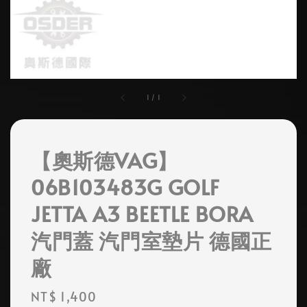
1
/
1
【奧斯德VAG】
06B103483G GOLF
JETTA A3 BEETLE BORA
汽門蓋 汽門室墊片 德國正
廠
Regular
NT$ 1,400