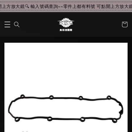
上方放大鏡🔍 輸入號碼查詢~~
零件上都有料號 可點開上方放大鏡