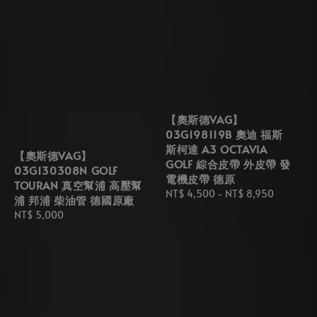
【奧斯德VAG】
03G198119B 奧迪 福斯
斯柯達 A3 OCTAVIA
【奧斯德VAG】
GOLF 綜合皮帶 外皮帶 發
03G130308N GOLF
電機皮帶 德原
TOURAN 真空幫浦 高壓幫
Regular
NT$ 4,500
-
NT$ 8,950
浦 邦浦 柴油管 德國原廠
price
Regular
NT$ 5,000
price