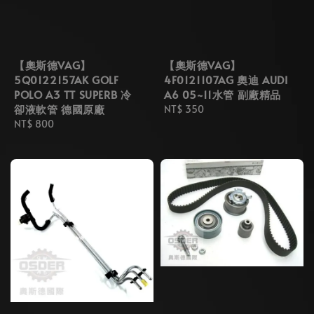
【奧斯德VAG】
【奧斯德VAG】
5Q0122157AK GOLF
4F0121107AG 奧迪 AUDI
POLO A3 TT SUPERB 冷
A6 05~11水管 副廠精品
卻液軟管 德國原廠
Regular
NT$ 350
Regular
NT$ 800
price
price