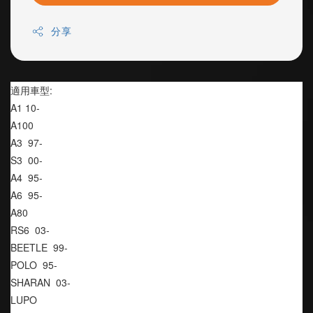
分享
適用車型:
A1 10-
A100
A3  97-
S3  00-
A4  95-
A6  95-
A80
RS6  03-
BEETLE  99-
POLO  95-
SHARAN  03-
LUPO