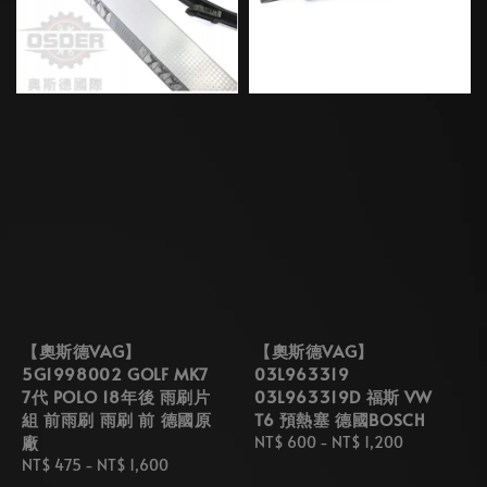
【奧斯德VAG】
【奧斯德VAG】
5G1998002 GOLF MK7
03L963319
7代 POLO 18年後 雨刷片
03L963319D 福斯 VW
組 前雨刷 雨刷 前 德國原
T6 預熱塞 德國BOSCH
廠
Regular
NT$ 600
-
NT$ 1,200
Regular
NT$ 475
-
NT$ 1,600
price