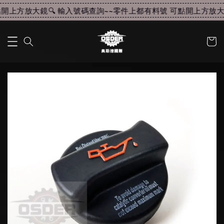
開上方放大鏡🔍 輸入號碼查詢~~
零件上都有料號 可點開上方放大鏡