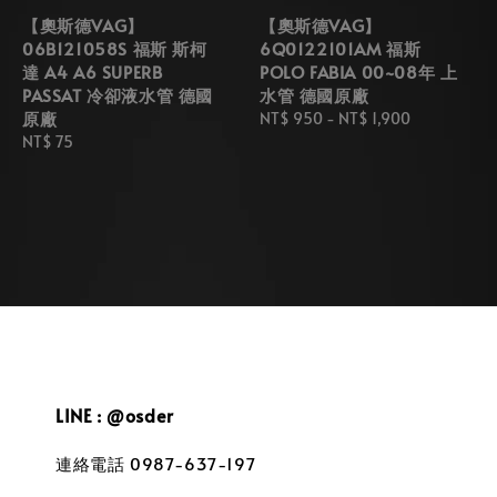
【奧斯德VAG】
【奧斯德VAG】
06B121058S 福斯 斯柯
6Q0122101AM 福斯
達 A4 A6 SUPERB
POLO FABIA 00~08年 上
PASSAT 冷卻液水管 德國
水管 德國原廠
原廠
Regular
NT$ 950
-
NT$ 1,900
Regular
NT$ 75
price
price
LINE : @osder
連絡電話 0987-637-197