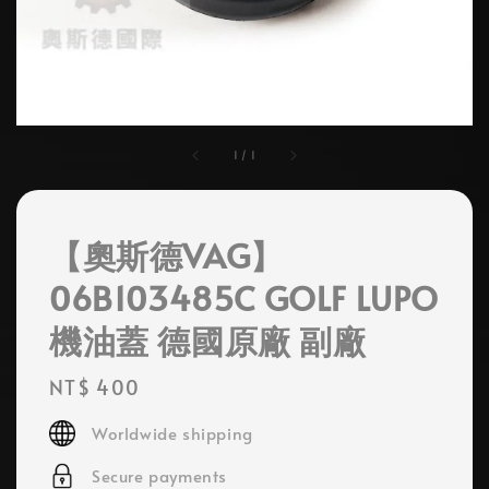
1
/
1
【奧斯德VAG】
06B103485C GOLF LUPO
機油蓋 德國原廠 副廠
Regular
NT$ 400
price
Worldwide shipping
Secure payments