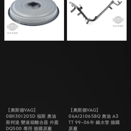
【奧斯德VAG】
【奧斯德VAG】
0BH301205D 福斯 奧迪
06A121065BQ 奧迪 A3
斯柯達 變速箱離合器 外蓋
TT 99~06年 鐵水管 德國
DQ500 專用 德國原廠
原廠