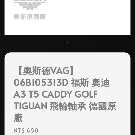
1
/
1
【奧斯德VAG】
06B105313D 福斯 奧迪
A3 T5 CADDY GOLF
TIGUAN 飛輪軸承 德國原
廠
Regular
NT$ 650