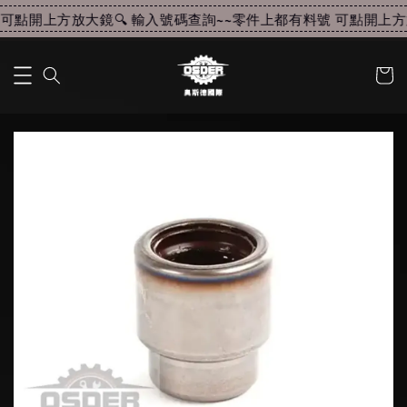
可點開上方放大鏡🔍 輸入號碼查詢~~
零件上都有料號 可點開上方放