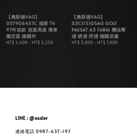
【奧斯德VAG】
【奧斯德VAG】
037906457C 福斯 T4
03C115105AG GOLF
97年前款 怠速馬達 慢車
PASSAT A3 FABIA 機油幫
穩定器 德國件
浦 磅浦 邦浦 德國原廠
Regular
NT$ 2,600
-
NT$ 3,250
Regular
NT$ 3,800
-
NT$ 7,800
price
price
LINE : @osder
連絡電話 0987-637-197